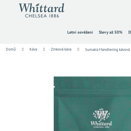
K
Přejít
na
o
obsah
Zpět
Zpět
š
do
do
í
k
obchodu
obchodu
Letní osvěžení
Slevy až 50%
D
Domů
Káva
Zrnková káva
Sumatra Mandheling kávová 