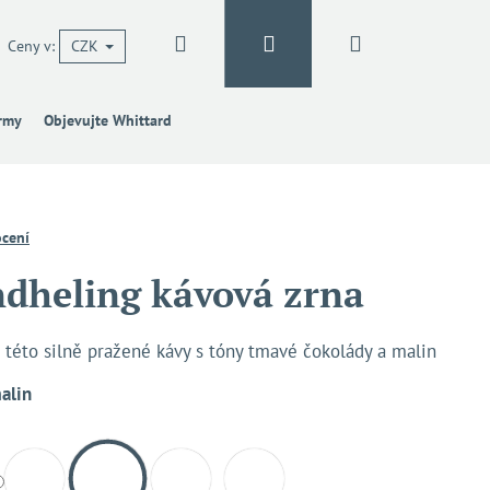
Hledat
Přihlášení
Nákupní
Ceny v:
CZK
irmy
Objevujte Whittard
košík
cení
dheling kávová zrna
 této silně pražené kávy s tóny tmavé čokolády a malin
alin