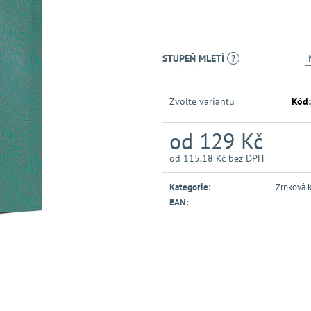
STUPEŇ MLETÍ
?
Zvolte variantu
Kód:
od
129 Kč
od
115,18 Kč
bez DPH
Měrná
cena:
Kategorie
:
Zrnková 
EAN
:
—