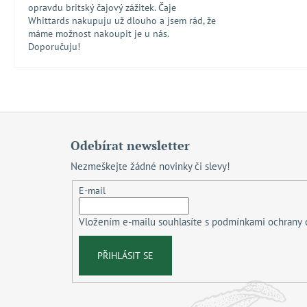
opravdu britský čajový zážitek. Čaje
Whittards nakupuju už dlouho a jsem rád, že
máme možnost nakoupit je u nás.
Doporučuju!
Z
á
Odebírat newsletter
p
Nezmeškejte žádné novinky či slevy!
a
t
E-mail
í
Vložením e-mailu souhlasíte s
podmínkami ochrany 
PŘIHLÁSIT SE