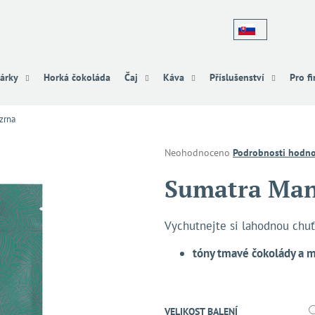
Co potřebujete najít?
árky
Horká čokoláda
Čaj
Káva
Příslušenství
Pro f
zrna
HLEDAT
Průměrné
Neohodnoceno
Podrobnosti hodno
hodnocení
produktu
Sumatra Man
Doporučujeme
je
0,0
z
Vychutnejte si lahodnou chuť
5
hvězdiček.
tóny tmavé čokolády a m
VELIKOST BALENÍ