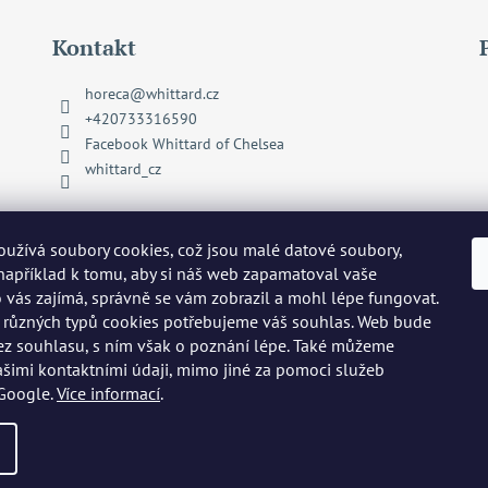
Kontakt
horeca
@
whittard.cz
+420733316590
Facebook Whittard of Chelsea
whittard_cz
užívá soubory cookies, což jsou malé datové soubory,
 například k tomu, aby si náš web zapamatoval vaše
o vás zajímá, správně se vám zobrazil a mohl lépe fungovat.
 různých typů cookies potřebujeme váš souhlas. Web bude
ez souhlasu, s ním však o poznání lépe. Také můžeme
ašimi kontaktními údaji, mimo jiné za pomoci služeb
 Google.
Více informací
.
razena.
Upravit nastavení cookies