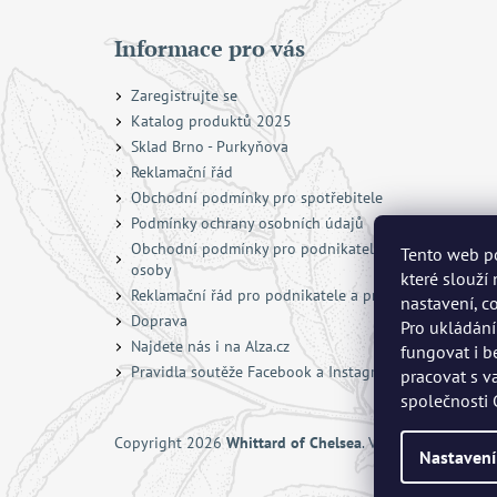
Informace pro vás
Zaregistrujte se
Katalog produktů 2025
Sklad Brno - Purkyňova
Reklamační řád
Obchodní podmínky pro spotřebitele
Podmínky ochrany osobních údajů
Obchodní podmínky pro podnikatele a právnické
Tento web po
osoby
které slouží
Reklamační řád pro podnikatele a právnické osoby
nastavení, c
Doprava
Pro ukládání
Najdete nás i na Alza.cz
fungovat i b
Pravidla soutěže Facebook a Instagram
pracovat s v
společnosti
Copyright 2026
Whittard of Chelsea
. Všechna práva vyh
Nastavení