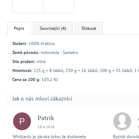
Popis
Související (4)
Diskuze
Složení:
100% Arabica
Země původu:
Indonésie - Sumatra
Síla pražení
: silné
Hmotnost:
125 g = 8 šálků; 250 g = 16 šálků; 500 g = 33 šálků; 1 
Cena za 100 g:
103,2 Kč
Patrik
P
Hodnocení obchodu je 5 z 5 hvězdiček.
19.4.2026
Whittards je záruka toho, že dostanete
Rychlé doručen