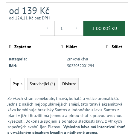
od
139 Kč
od
124,11 Kč
bez DPH
Měrná
DO KOŠÍKU
cena:
Zeptat se
Hlídat
Sdílet
Kategorie
:
Zrnková káva
EAN
:
5022032001294
Popis
Související (4)
Diskuze
Ze všech stran zeměkoule, tmavá, bohatá a velice aromatická.
Jedna z našich nejpopulárnějších směsí, tato tmavá aksamitová
káva kombinuje brazilský Santos a indonéskou Javu. Santos z
plání v jižní Brazílii má jemnou a plnou chuť s pravou ovocnou
kyselostí. Dokonalé spojení s bohatou sladkostí Javy, z vlhkých
sopečných svahů Ijen Plateau.
Výsledná káva má intenzivní chuť
s vyváženým obsahem kyselin a nádherné aroma.