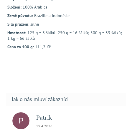
Složení:
100% Arabica
Země původu:
Brazílie a Indonésie
Síla pražení
: silné
Hmotnost:
125 g = 8 šálků; 250 g = 16 šálků; 500 g = 33 šálků;
1 kg = 66 šálků
Cena za 100 g:
111,2 Kč
Patrik
P
Hodnocení obchodu je 5 z 5 hvězdiček.
19.4.2026