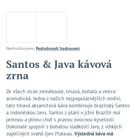
a
j
í
t
?
Průměrné
Neohodnoceno
Podrobnosti hodnocení
hodnocení
produktu
Santos & Java kávová
je
HLEDAT
zrna
0,0
z
5
hvězdiček.
Ze všech stran zeměkoule, tmavá, bohatá a velice
D
aromatická. Jedna z našich nejpopulárnějších směsí,
o
tato tmavá aksamitová káva kombinuje brazilský Santos
p
a indonéskou Javu. Santos z plání v jižní Brazílii má
o
jemnou a plnou chuť s pravou ovocnou kyselostí.
r
Dokonalé spojení s bohatou sladkostí Javy, z vlhkých
u
sopečných svahů Ijen Plateau.
Výsledná káva má