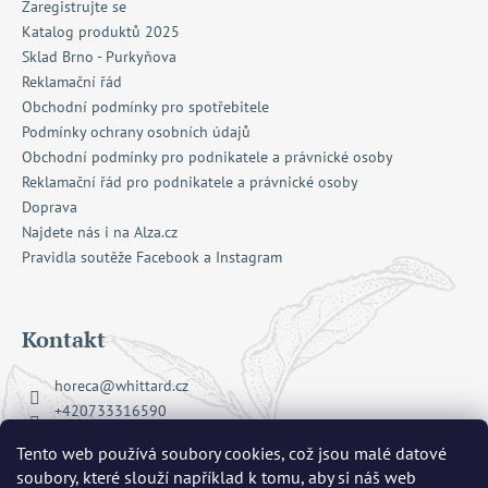
Zaregistrujte se
Katalog produktů 2025
Sklad Brno - Purkyňova
Reklamační řád
Obchodní podmínky pro spotřebitele
Podmínky ochrany osobních údajů
Obchodní podmínky pro podnikatele a právnické osoby
Reklamační řád pro podnikatele a právnické osoby
Doprava
Najdete nás i na Alza.cz
Pravidla soutěže Facebook a Instagram
Kontakt
horeca
@
whittard.cz
+420733316590
Facebook Whittard of Chelsea
Tento web používá soubory cookies, což jsou malé datové
whittard_cz
soubory, které slouží například k tomu, aby si náš web