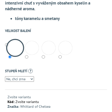
č
intenzivní chuť s vyváženým obsahem kyselin a
u
nádherné aroma.
j
e
tóny karamelu a smetany
m
e
VELIKOST BALENÍ
STUPEŇ MLETÍ
?
Zvolte variantu
Kód:
Zvolte variantu
Značka:
Whittard of Chelsea