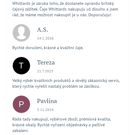
Whittards je záruka toho, že dostanete opravdu britský
čajový zážitek. Čaje Whittards nakupuju už dlouho a jsem
rád, že máme možnost nakoupit je u nás. Doporučuju!
A.S.
Hodnocení obchodu je 5 z 5 hvězdiček.
14.1.2026
Rychlé doručení, krásné a kvalitní čaje.
Tereza
T
Hodnocení obchodu je 5 z 5 hvězdiček.
21.7.2025
Velký výběr kvalitních produktů a skvělý zákaznický servis,
který rychle vyřešil nastalý problém se zásilkou.
Pavlína
P
Hodnocení obchodu je 5 z 5 hvězdiček.
5.11.2024
Ráda tady nakupuji, výběrové zboží, prémiová kvalita,
krásné obaly. Rychlé vyřízení objednávky a pečlivé
zabalení.