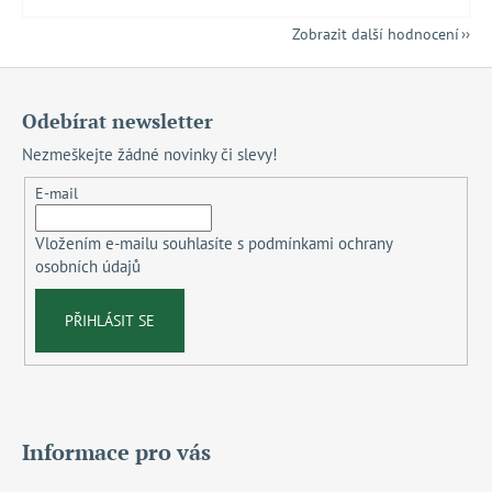
Zobrazit další hodnocení
Z
á
Odebírat newsletter
p
Nezmeškejte žádné novinky či slevy!
a
t
E-mail
í
Vložením e-mailu souhlasíte s
podmínkami ochrany
osobních údajů
PŘIHLÁSIT SE
Informace pro vás