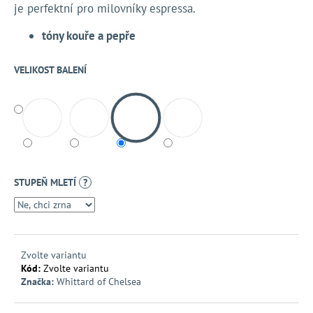
č
je perfektní pro milovníky espressa.
u
j
tóny kouře a pepře
e
m
VELIKOST BALENÍ
e
STUPEŇ MLETÍ
?
Zvolte variantu
Kód:
Zvolte variantu
Značka:
Whittard of Chelsea