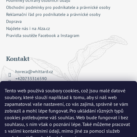
Podmínky ochrany osobních údajů
Obchodní podmínky pro podnikatele a právnické osoby
Reklamační řád pro podnikatele a právnické osoby
Doprava
Najdete nás i na Alza.cz
Pravidla soutěže Facebook a Instagram
Kontakt
horeca
@
whittard.cz
+420733316590
Facebook Whittard of Chelsea
Tento web používá soubory cookies, což jsou malé datové
whittard_cz
soubory, které slouží například k tomu, aby si náš web
zapamatoval vaše nastavení, co vás zajímá, správně se vám
zobrazil a mohl lépe fungovat. Pro ukládání různých typů
Přijímáme online platby
cookies potřebujeme váš souhlas. Web bude fungovat i bez
souhlasu, s ním však o poznání lépe. Také můžeme pracovat
s vašimi kontaktními údaji, mimo jiné za pomoci služeb