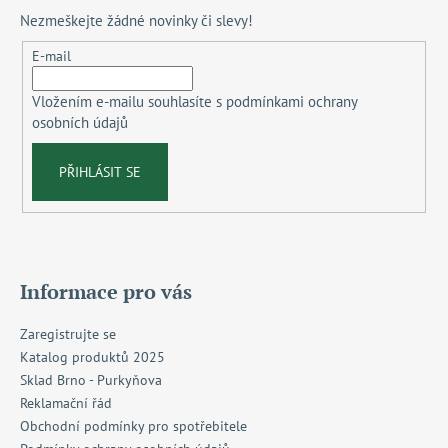
p
Nezmeškejte žádné novinky či slevy!
a
t
E-mail
í
Vložením e-mailu souhlasíte s
podmínkami ochrany
osobních údajů
PŘIHLÁSIT SE
Informace pro vás
Zaregistrujte se
Katalog produktů 2025
Sklad Brno - Purkyňova
Reklamační řád
Obchodní podmínky pro spotřebitele