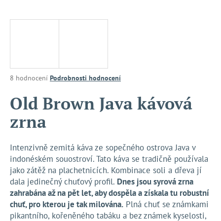
a
j
í
t
?
Průměrné
8 hodnocení
Podrobnosti hodnocení
hodnocení
produktu
Old Brown Java kávová
je
HLEDAT
zrna
3,6
z
5
hvězdiček.
Intenzivně zemitá káva ze sopečného ostrova Java v
D
indonéském souostroví. Tato káva se tradičně používala
o
jako zátěž na plachetnicích. Kombinace soli a dřeva jí
p
dala jedinečný chuťový profil.
Dnes jsou syrová zrna
o
zahrabána až na pět let, aby dospěla a získala tu robustní
r
chuť, pro kterou je tak milována.
Plná chuť se známkami
u
pikantního, kořeněného tabáku a bez známek kyselosti,