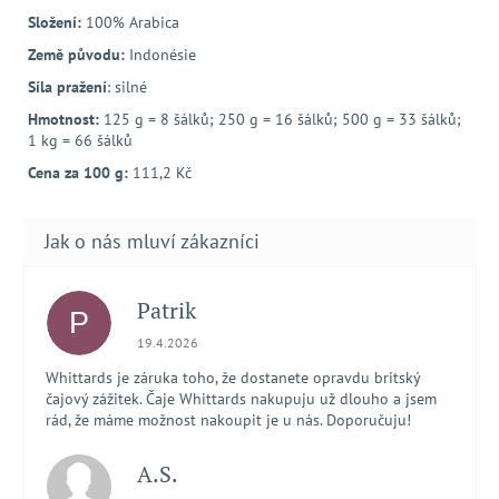
Složení:
100% Arabica
Země původu:
Indonésie
Síla pražení
: silné
Hmotnost:
125 g = 8 šálků; 250 g = 16 šálků; 500 g = 33 šálků;
1 kg = 66 šálků
Cena za 100 g:
111,2 Kč
Patrik
P
Hodnocení obchodu je 5 z 5 hvězdiček.
19.4.2026
Whittards je záruka toho, že dostanete opravdu britský
čajový zážitek. Čaje Whittards nakupuju už dlouho a jsem
rád, že máme možnost nakoupit je u nás. Doporučuju!
A.S.