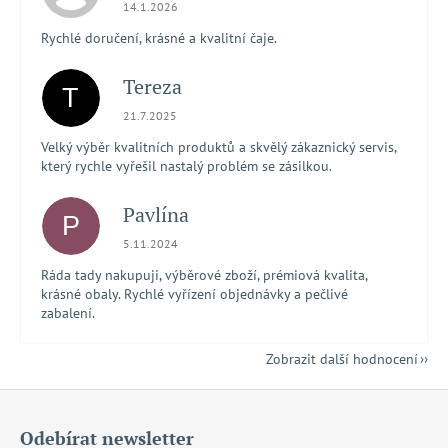
Hodnocení obchodu je 5 z 5 hvězdiček.
14.1.2026
Rychlé doručení, krásné a kvalitní čaje.
Tereza
T
Hodnocení obchodu je 5 z 5 hvězdiček.
21.7.2025
Velký výběr kvalitních produktů a skvělý zákaznický servis,
který rychle vyřešil nastalý problém se zásilkou.
Pavlína
P
Hodnocení obchodu je 5 z 5 hvězdiček.
5.11.2024
Ráda tady nakupuji, výběrové zboží, prémiová kvalita,
krásné obaly. Rychlé vyřízení objednávky a pečlivé
zabalení.
Zobrazit další hodnocení
Z
á
Odebírat newsletter