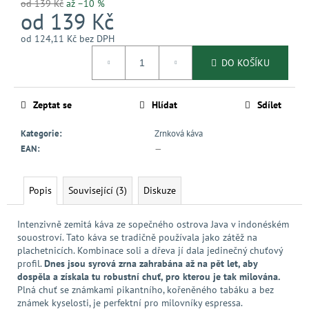
od 139 Kč
až –10 %
od
139 Kč
od
124,11 Kč
bez DPH
Měrná
DO KOŠÍKU
cena:
Zeptat se
Hlídat
Sdílet
Kategorie
:
Zrnková káva
EAN
:
—
Popis
Související (3)
Diskuze
Intenzivně zemitá káva ze sopečného ostrova Java v indonéském
souostroví. Tato káva se tradičně používala jako zátěž na
plachetnicích. Kombinace soli a dřeva jí dala jedinečný chuťový
profil.
Dnes jsou syrová zrna zahrabána až na pět let, aby
dospěla a získala tu robustní chuť, pro kterou je tak milována.
Plná chuť se známkami pikantního, kořeněného tabáku a bez
známek kyselosti, je perfektní pro milovníky espressa.