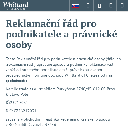
K
Přejít
Hledat
Nákup
M
Přihlášení
na
o
obsah
Zpět
Zpět
košík
š
Reklamační řád pro
í
C
podnikatele a právnické
k
o
osoby
p
o
Tento Reklamační řád pro podnikatele a právnické osoby (dále jen
t
„
reklamační řád
“) upravuje způsob a podmínky reklamace vad
ř
zboží zakoupeného podnikatelem či právnickou osobou
e
prostřednictvím on-line obchodu Whittard of Chelsea od
naší
společnosti:
b
Narelle trade s.r.o.
, se sídlem Purkyňova 2740/45, 612 00 Brno-
u
Královo Pole
j
IČ:26217031
e
DIČ: CZ26217031
t
e
zapsaná v obchodním rejstříku vedeném u Krajského soudu
v Brně, oddíl C, vložka 37446
n