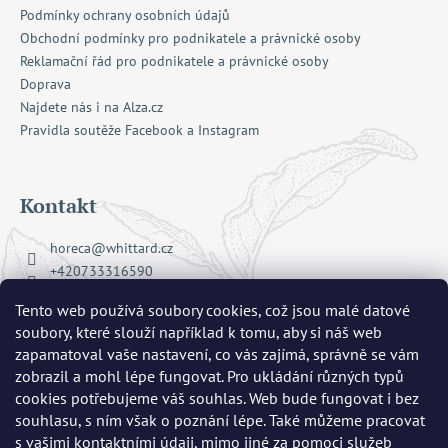
Podmínky ochrany osobních údajů
Obchodní podmínky pro podnikatele a právnické osoby
Reklamační řád pro podnikatele a právnické osoby
Doprava
Najdete nás i na Alza.cz
Pravidla soutěže Facebook a Instagram
Kontakt
horeca
@
whittard.cz
+420733316590
Facebook Whittard of Chelsea
Tento web používá soubory cookies, což jsou malé datové
whittard_cz
soubory, které slouží například k tomu, aby si náš web
zapamatoval vaše nastavení, co vás zajímá, správně se vám
zobrazil a mohl lépe fungovat. Pro ukládání různých typů
Přijímáme online platby
cookies potřebujeme váš souhlas. Web bude fungovat i bez
souhlasu, s ním však o poznání lépe. Také můžeme pracovat
s vašimi kontaktními údaji, mimo jiné za pomoci služeb