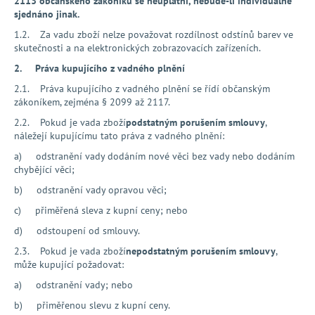
č
2113 občanského zákoníku se neuplatní, nebude-li individuálně
sjednáno jinak.
u
j
1.2. Za vadu zboží nelze považovat rozdílnost odstínů barev ve
e
skutečnosti a na elektronických zobrazovacích zařízeních.
m
2.
Práva kupujícího z vadného plnění
e
2.1. Práva kupujícího z vadného plnění se řídí občanským
zákoníkem, zejména § 2099 až 2117.
2.2. Pokud je vada zboží
podstatným porušením smlouvy
,
náležejí kupujícímu tato práva z vadného plnění:
a) odstranění vady dodáním nové věci bez vady nebo dodáním
chybějící věci;
b) odstranění vady opravou věci;
c) přiměřená sleva z kupní ceny; nebo
d) odstoupení od smlouvy.
2.3. Pokud je vada zboží
nepodstatným porušením smlouvy
,
může kupující požadovat:
a) odstranění vady; nebo
b) přiměřenou slevu z kupní ceny.