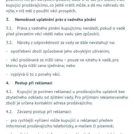
kupující prodávajícímu, co ještě vrátit může, a dá mu náhradu do
výše, v níž měl z použití věci prospěch.
3.
Nemožnost uplatnění práv z vadného plnění
3.1. Práva z vadného plnění kupujícímu nenáleží, pokud o vadě
před převzetím věci věděl nebo vadu sám způsobil.
3.2. Nároky z odpovědnosti za vady se dále nevztahují na:
- opotřebení zboží způsobené jeho obvyklým užíváním;
- věci prodávané za nižší cenu – pouze ve vztahu k vadě, pro
kterou byla nižší cena sjednána; nebo
- vyplývá-li to z povahy věci.
4.
Postup při reklamaci
4.1. Kupující je povinen reklamaci u prodávajícího uplatnit bez
zbytečného odkladu od zjištění vady. Pro přijímání reklamovaného
zboží je určena kontaktní adresa prodávajícího.
4.2. Závazný postup při reklamaci:
- pro rychlejší vyřízení může kupující o reklamaci předem
informovat prodávajícího telefonicky, e-mailem či písemně;