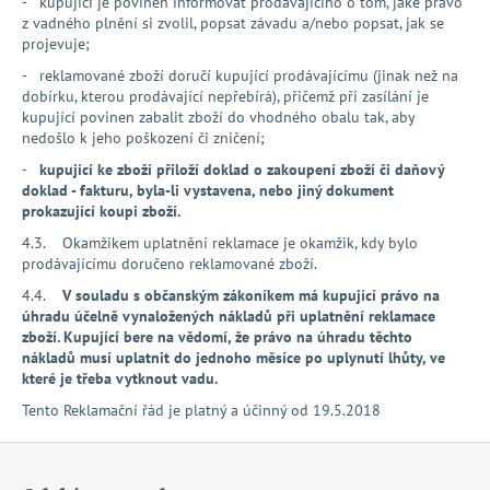
- kupující je povinen informovat prodávajícího o tom, jaké právo
z vadného plnění si zvolil, popsat závadu a/nebo popsat, jak se
projevuje;
- reklamované zboží doručí kupující prodávajícímu (jinak než na
dobírku, kterou prodávající nepřebírá), přičemž při zasílání je
kupující povinen zabalit zboží do vhodného obalu tak, aby
nedošlo k jeho poškození či zničení;
-
kupující ke zboží přiloží doklad o zakoupení zboží či daňový
doklad - fakturu, byla-li vystavena, nebo jiný dokument
prokazující koupi zboží.
4.3. Okamžikem uplatnění reklamace je okamžik, kdy bylo
prodávajícímu doručeno reklamované zboží.
4.4.
V souladu s občanským zákoníkem má kupující právo na
úhradu účelně vynaložených nákladů při uplatnění reklamace
zboží. Kupující bere na vědomí, že právo na úhradu těchto
nákladů musí uplatnit do jednoho měsíce po uplynutí lhůty, ve
které je třeba vytknout vadu.
Tento Reklamační řád je platný a účinný od 19.5.2018
Z
á