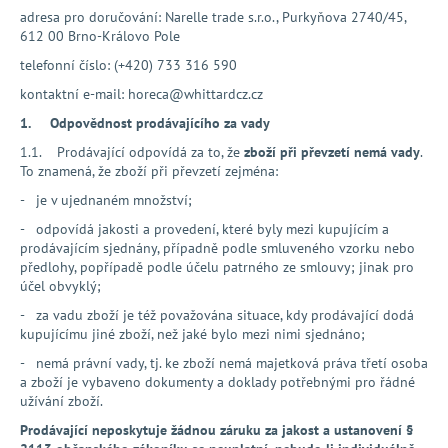
adresa pro doručování:
Narelle trade s.r.o.
, Purkyňova 2740/45,
a
612 00 Brno-Královo Pole
j
telefonní číslo: (+420) 733 316 590
í
kontaktní e-mail: horeca@whittardcz.cz
t
1.
Odpovědnost prodávajícího za vady
?
1.1. Prodávající odpovídá za to, že
zboží při převzetí nemá vady
.
To znamená, že zboží při převzetí zejména:
- je v ujednaném množství;
- odpovídá jakosti a provedení, které byly mezi kupujícím a
HLEDAT
prodávajícím sjednány, případně podle smluveného vzorku nebo
předlohy, popřípadě podle účelu patrného ze smlouvy; jinak pro
účel obvyklý;
- za vadu zboží je též považována situace, kdy prodávající dodá
D
kupujícímu jiné zboží, než jaké bylo mezi nimi sjednáno;
o
p
- nemá právní vady, tj. ke zboží nemá majetková práva třetí osoba
o
a zboží je vybaveno dokumenty a doklady potřebnými pro řádné
užívání zboží.
r
u
Prodávající neposkytuje žádnou záruku za jakost a ustanovení §