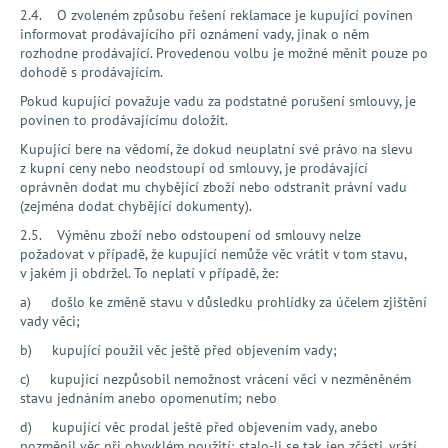
2.4. O zvoleném způsobu řešení reklamace je kupující povinen
informovat prodávajícího při oznámení vady, jinak o něm
rozhodne prodávající. Provedenou volbu je možné měnit pouze po
dohodě s prodávajícím.
Pokud kupující považuje vadu za podstatné porušení smlouvy, je
povinen to prodávajícímu doložit.
Kupující bere na vědomí, že dokud neuplatní své právo na slevu
z kupní ceny nebo neodstoupí od smlouvy, je prodávající
oprávněn dodat mu chybějící zboží nebo odstranit právní vadu
(zejména dodat chybějící dokumenty).
2.5. Výměnu zboží nebo odstoupení od smlouvy nelze
požadovat v případě, že kupující nemůže věc vrátit v tom stavu,
v jakém ji obdržel. To neplatí v případě, že:
a) došlo ke změně stavu v důsledku prohlídky za účelem zjištění
vady věci;
b) kupující použil věc ještě před objevením vady;
c) kupující nezpůsobil nemožnost vrácení věci v nezměněném
stavu jednáním anebo opomenutím; nebo
d) kupující věc prodal ještě před objevením vady, anebo
pozměnil věc při obvyklém použití; stalo‑li se tak jen zčásti, vrátí