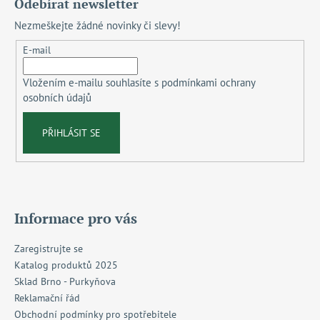
Odebírat newsletter
p
Nezmeškejte žádné novinky či slevy!
a
t
E-mail
í
Vložením e-mailu souhlasíte s
podmínkami ochrany
osobních údajů
PŘIHLÁSIT SE
Informace pro vás
Zaregistrujte se
Katalog produktů 2025
Sklad Brno - Purkyňova
Reklamační řád
Obchodní podmínky pro spotřebitele