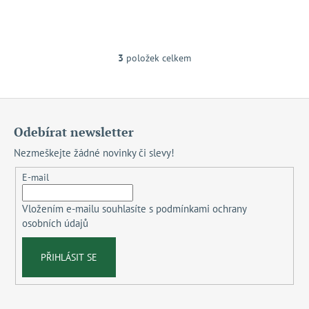
3
položek celkem
O
v
l
Z
á
á
d
Odebírat newsletter
a
p
Nezmeškejte žádné novinky či slevy!
c
a
í
t
E-mail
p
í
r
Vložením e-mailu souhlasíte s
podmínkami ochrany
v
osobních údajů
k
y
PŘIHLÁSIT SE
v
ý
p
i