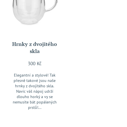
č
u
j
e
m
e
Hrnky z dvojitého
skla
300 Kč
Elegantní a stylové! Tak
přesně takové jsou naše
hrnky z dvojitého skla.
Navíc váš nápoj udrží
dlouho horký a vy se
nemusíte bát popálených
prstů!...