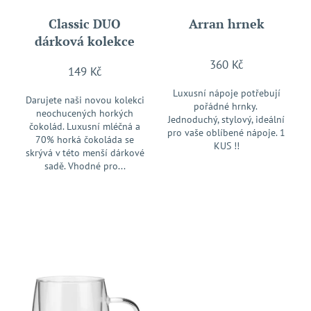
k
d
a
t
Classic DUO
Arran hrnek
u
j
ů
dárková kolekce
k
í
t
360 Kč
t
149 Kč
ů
?
Luxusní nápoje potřebují
Darujete naši novou kolekci
pořádné hrnky.
neochucených horkých
Jednoduchý, stylový, ideální
čokolád. Luxusní mléčná a
pro vaše oblíbené nápoje. 1
70% horká čokoláda se
KUS !!
skrývá v této menší dárkové
HLEDAT
sadě. Vhodné pro...
D
o
p
o
r
u