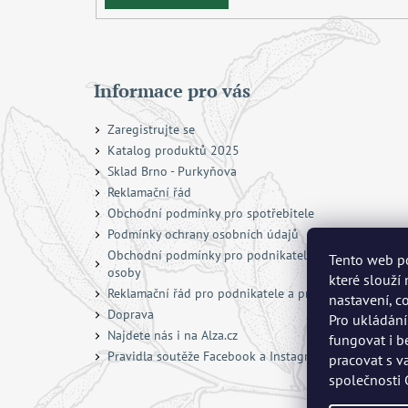
Informace pro vás
Zaregistrujte se
Katalog produktů 2025
Sklad Brno - Purkyňova
Reklamační řád
Obchodní podmínky pro spotřebitele
Podmínky ochrany osobních údajů
Obchodní podmínky pro podnikatele a právnické
Tento web po
osoby
které slouží
Reklamační řád pro podnikatele a právnické osoby
nastavení, c
Doprava
Pro ukládání
Najdete nás i na Alza.cz
fungovat i b
Pravidla soutěže Facebook a Instagram
pracovat s v
společnosti