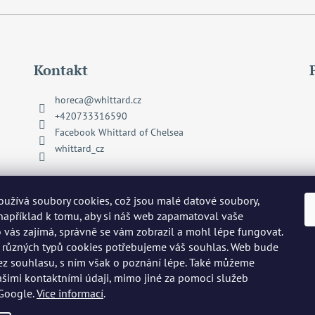
Kontakt
horeca
@
whittard.cz
+420733316590
Facebook Whittard of Chelsea
whittard_cz
užívá soubory cookies, což jsou malé datové soubory,
 například k tomu, aby si náš web zapamatoval vaše
o vás zajímá, správně se vám zobrazil a mohl lépe fungovat.
 různých typů cookies potřebujeme váš souhlas. Web bude
ez souhlasu, s ním však o poznání lépe. Také můžeme
ašimi kontaktními údaji, mimo jiné za pomoci služeb
 Google.
Více informací
.