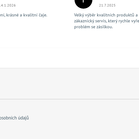
Hodnocení obchodu je 5 z 5 hvězdiček.
Hodnocení obchodu je
14.1.2026
21.7.2025
í, krásné a kvalitní čaje.
Velký výběr kvalitních produktů a
zákaznický servis, který rychle vyře
problém se zásilkou.
osobních údajů