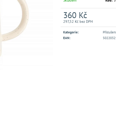
Skladem
Kód:
3
360 Kč
297,52 Kč bez DPH
Měrná
cena:
Kategorie
:
Příslušen
EAN
:
5022032