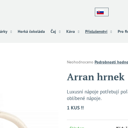
Co potřebujete najít?
árky
Horká čokoláda
Čaj
Káva
Příslušenství
Pro f
HLEDAT
Průměrné
Neohodnoceno
Podrobnosti hodno
hodnocení
produktu
Arran hrnek
Doporučujeme
je
0,0
z
Luxusní nápoje potřebují poř
5
oblíbené nápoje.
hvězdiček.
1 KUS !!