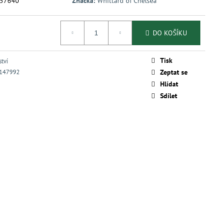
57640
Značka:
Whittard of Chelsea
DO KOŠÍKU
Tisk
ství
147992
Zeptat se
Hlídat
Sdílet