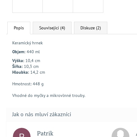
Popis
Související (4)
Diskuze (2)
Keramický hrnek
Objem:
440 ml
Výška:
10,4 cm
Šířka:
10,3 cm
Hloubka:
14,2 cm
Hmotnost: 448 g
Vhodné do myčky a mikrovlnné trouby.
Patrik
P