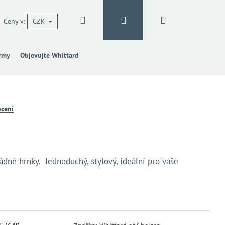
Hledat
Přihlášení
Nákupní
Ceny v:
CZK
irmy
Objevujte Whittard
košík
cení
ádné hrnky. Jednoduchý, stylový, ideální pro vaše