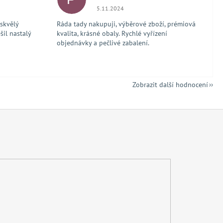
 5 z 5 hvězdiček.
Hodnocení obchodu je 5 z 5 hvězdiček.
5.11.2024
 skvělý
Ráda tady nakupuji, výběrové zboží, prémiová
šil nastalý
kvalita, krásné obaly. Rychlé vyřízení
objednávky a pečlivé zabalení.
Zobrazit další hodnocení