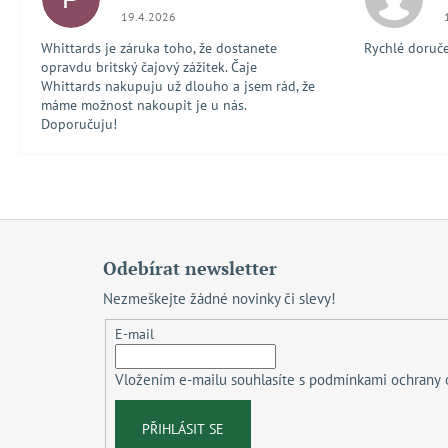
Hodnocení obchodu je 5 z 5 hvězdiček.
19.4.2026
Whittards je záruka toho, že dostanete
Rychlé doručen
opravdu britský čajový zážitek. Čaje
Whittards nakupuju už dlouho a jsem rád, že
máme možnost nakoupit je u nás.
Doporučuju!
Z
á
Odebírat newsletter
p
Nezmeškejte žádné novinky či slevy!
a
t
E-mail
í
Vložením e-mailu souhlasíte s
podmínkami ochrany 
PŘIHLÁSIT SE