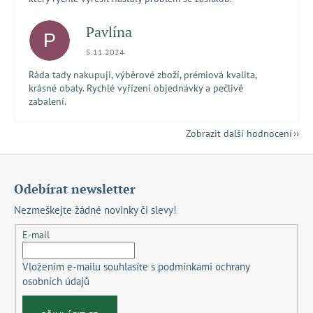
Pavlína
P
Hodnocení obchodu je 5 z 5 hvězdiček.
5.11.2024
Ráda tady nakupuji, výběrové zboží, prémiová kvalita,
krásné obaly. Rychlé vyřízení objednávky a pečlivé
zabalení.
Zobrazit další hodnocení
Z
á
Odebírat newsletter
p
Nezmeškejte žádné novinky či slevy!
a
t
E-mail
í
Vložením e-mailu souhlasíte s
podmínkami ochrany
osobních údajů