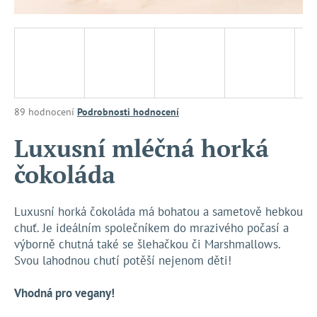
a
j
í
t
?
Průměrné
89 hodnocení
Podrobnosti hodnocení
hodnocení
produktu
Luxusní mléčná horká
je
HLEDAT
čokoláda
3,3
z
5
hvězdiček.
Luxusní horká čokoláda má bohatou a sametově hebkou
D
chuť. Je ideálním společníkem do mrazivého počasí a
o
výborně chutná také se šlehačkou či Marshmallows.
p
Svou lahodnou chutí potěší nejenom děti!
o
r
Vhodná pro vegany!
u