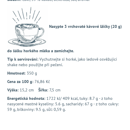
Nasypte 3 vrchovaté kávové lžičky (20 g)
do šálku horkého mléka a zamíchejte.
Tip k servírování:
Vychutnejte si horké, jako ledově osvěžující
shake nebo použijte při pečení.
Hmotnost
: 350 g
Cena za 100 g:
76,86 Kč
Výška:
15,2 cm
Šířka:
7,5 cm
Energetická hodnota:
1722 kJ/ 409 kcal, tuky: 8.7 g - z toho
nasycené mastné kyseliny: 5.6 g, sacharidy: 67 g - z toho cukry:
59 g, bílkoviny: 9.5 g, sůl: 0,59 g.