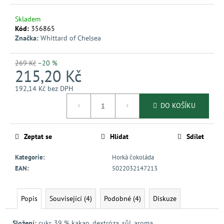
č
u
Skladem
j
Kód:
356865
e
Značka:
Whittard of Chelsea
m
e
269 Kč
–20 %
215,20 Kč
192,14 Kč bez DPH
Měrná
DO KOŠÍKU
cena:
Zeptat se
Hlídat
Sdílet
Kategorie
:
Horká čokoláda
EAN
:
5022032147213
Popis
Související (4)
Podobné (4)
Diskuze
Složení:
cukr, 39 % kakao, dextróza, sůl, aroma.