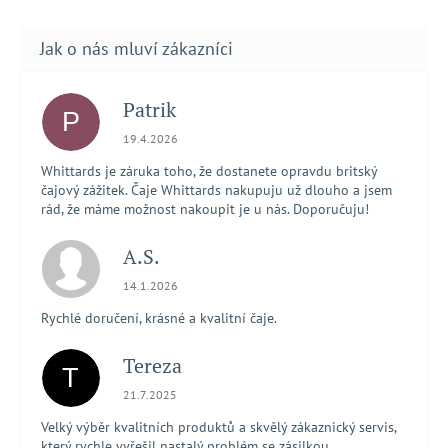
Patrik
P
Hodnocení obchodu je 5 z 5 hvězdiček.
19.4.2026
Whittards je záruka toho, že dostanete opravdu britský
čajový zážitek. Čaje Whittards nakupuju už dlouho a jsem
rád, že máme možnost nakoupit je u nás. Doporučuju!
A.S.
Hodnocení obchodu je 5 z 5 hvězdiček.
14.1.2026
Rychlé doručení, krásné a kvalitní čaje.
Tereza
T
Hodnocení obchodu je 5 z 5 hvězdiček.
21.7.2025
Velký výběr kvalitních produktů a skvělý zákaznický servis,
který rychle vyřešil nastalý problém se zásilkou.