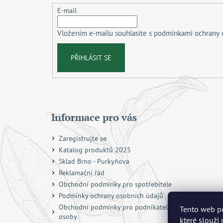
t
E-mail
í
Vložením e-mailu souhlasíte s
podmínkami ochrany 
PŘIHLÁSIT SE
Informace pro vás
Zaregistrujte se
Katalog produktů 2025
Sklad Brno - Purkyňova
Reklamační řád
Obchodní podmínky pro spotřebitele
Podmínky ochrany osobních údajů
Obchodní podmínky pro podnikatele a právnické
Tento web po
osoby
které slouží