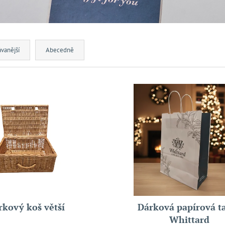
vanější
Abecedně
rkový koš větší
Dárková papírová t
Whittard