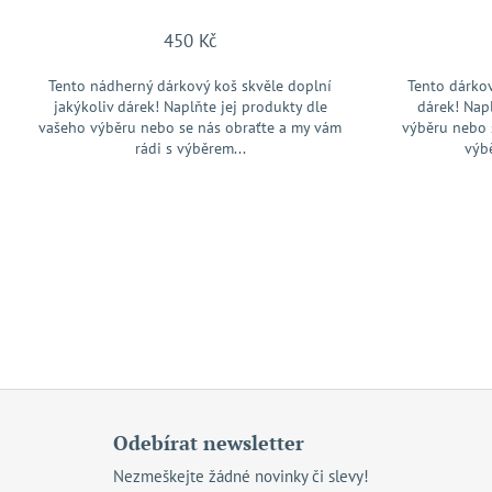
t
ů
450 Kč
Tento nádherný dárkový koš skvěle doplní
Tento dárkov
jakýkoliv dárek! Naplňte jej produkty dle
dárek! Nap
vašeho výběru nebo se nás obraťte a my vám
výběru nebo 
rádi s výběrem...
výb
Z
á
Odebírat newsletter
p
Nezmeškejte žádné novinky či slevy!
a