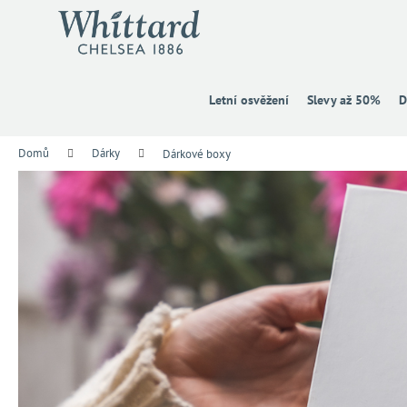
K
Přejít
na
o
obsah
Zpět
Zpět
š
do
do
í
k
obchodu
obchodu
Letní osvěžení
Slevy až 50%
D
Domů
Dárky
Dárkové boxy