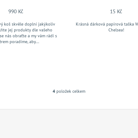
990 Kč
15 Kč
ý koš skvěle doplní jakýkoliv
Krásná dárková papírová taška W
lňte jej produkty dle vašeho
Chelsea!
se nás obraťte a my vám rádi s
ěrem poradíme, aby...
4
položek celkem
O
v
l
á
d
a
c