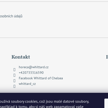
í
p
r
osobních údajů
v
k
y
v
ý
p
i
s
Kontakt
u
horeca
@
whittard.cz
+420733316590
Facebook Whittard of Chelsea
whittard_cz
užívá soubory cookies, což jsou malé datové soubory,
 například k tomu, aby si náš web zapamatoval vaše