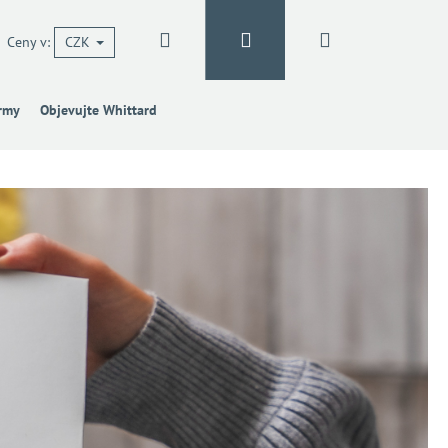
Hledat
Přihlášení
Nákupní
Ceny v:
CZK
irmy
Objevujte Whittard
košík