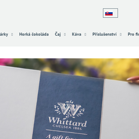
Co potřebujete najít?
árky
Horká čokoláda
Čaj
Káva
Příslušenství
Pro f
HLEDAT
Doporučujeme