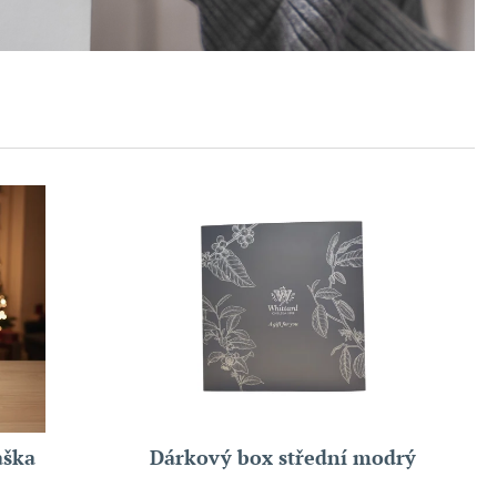
aška
Dárkový box střední modrý