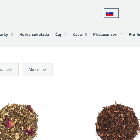
Co potřebujete najít?
árky
Horká čokoláda
Čaj
Káva
Příslušenství
Pro f
HLEDAT
vanější
Abecedně
Doporučujeme