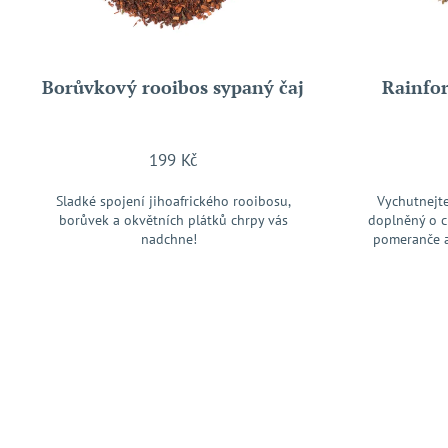
u
o
k
d
t
u
ů
Borůvkový rooibos sypaný čaj
Rainfor
k
t
ů
199 Kč
Sladké spojení jihoafrického rooibosu,
Vychutnejte
borůvek a okvětních plátků chrpy vás
doplněný o c
nadchne!
pomeranče a