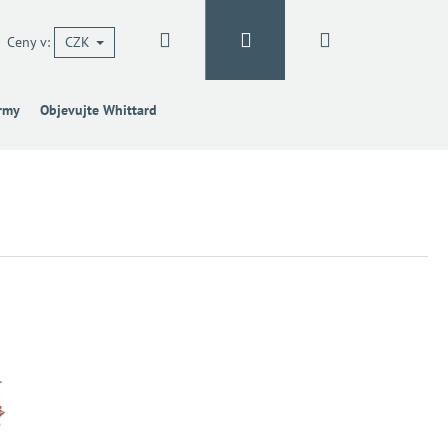
Hledat
Přihlášení
Nákupní
Ceny v:
CZK
irmy
Objevujte Whittard
košík