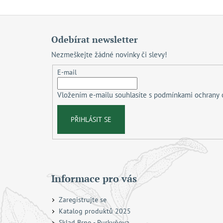
Z
á
Odebírat newsletter
p
Nezmeškejte žádné novinky či slevy!
a
t
E-mail
í
Vložením e-mailu souhlasíte s
podmínkami ochrany 
PŘIHLÁSIT SE
Informace pro vás
Zaregistrujte se
Katalog produktů 2025
Sklad Brno - Purkyňova