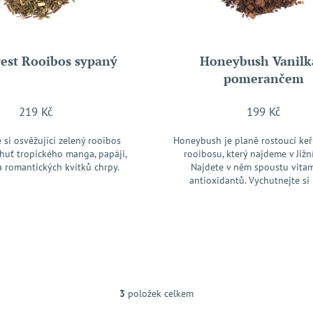
est Rooibos sypaný
Honeybush Vanilk
pomerančem
219 Kč
199 Kč
 si osvěžující zelený rooibos
Honeybush je planě rostoucí ke
huť tropického manga, papáji,
rooibosu, který najdeme v Jižní
 romantických kvítků chrpy.
Najdete v něm spoustu vita
antioxidantů. Vychutnejte si h
3
položek celkem
O