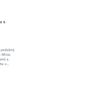
a s
ř podobný
 Africe.
mínů a
o v...