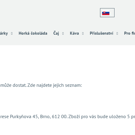
Co potřebujete najít?
árky
Horká čokoláda
Čaj
Káva
Příslušenství
Pro f
HLEDAT
Doporučujeme
může dostat. Zde najdete jejich seznam:
rese Purkyňova 45, Brno, 612 00. Zboží pro vás bude uloženo 5 p