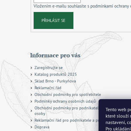
í
Vložením e-mailu souhlasíte s
podmínkami ochrany 
PŘIHLÁSIT SE
Informace pro vás
Zaregistrujte se
Katalog produktů 2025
Sklad Brno - Purkyňova
Reklamační řád
Obchodní podmínky pro spotřebitele
Podmínky ochrany osobních údajů
Obchodní podmínky pro podnikatele a právnické
Tento web po
osoby
které slouží
Reklamační řád pro podnikatele a právnické osoby
nastavení, c
Doprava
Pro ukládání