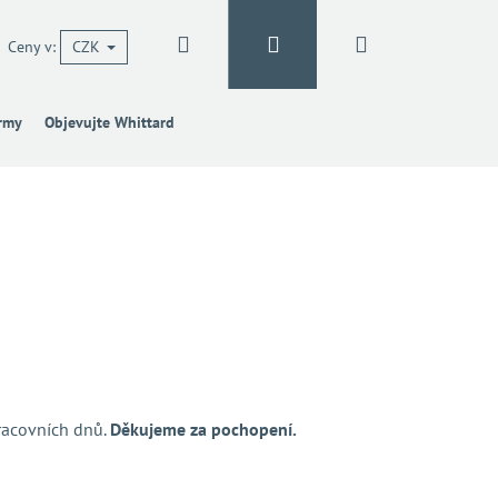
Hledat
Přihlášení
Nákupní
Ceny v:
CZK
irmy
Objevujte Whittard
košík
racovních dnů.
Děkujeme za pochopení.