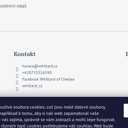
osobních údajů
Kontakt
horeca
@
whittard.cz
+420733316590
Facebook Whittard of Chelsea
whittard_cz
užívá soubory cookies, což jsou malé datové soubory,
 například k tomu, aby si náš web zapamatoval vaše
o vás zajímá, správně se vám zobrazil a mohl lépe fungovat.
 různých typů cookies potřebujeme váš souhlas. Web bude