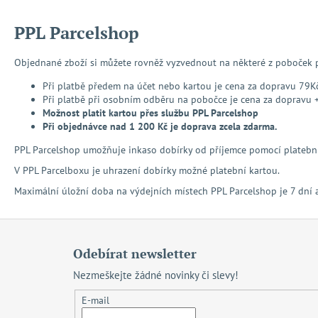
PPL Parcelshop
Objednané zboží si můžete rovněž vyzvednout na některé z poboček 
Při platbě předem na účet nebo kartou je cena za dopravu 79Kč
Při platbě při osobním odběru na pobočce je cena za dopravu 
Možnost platit kartou přes službu PPL Parcelshop
Při objednávce nad 1 200 Kč je doprava zcela zdarma.
PPL Parcelshop umožňuje inkaso dobírky od příjemce pomocí platební
V PPL Parcelboxu je uhrazení dobírky možné platební kartou.
Maximální úložní doba na výdejních místech PPL Parcelshop je 7 dní a
Z
á
Odebírat newsletter
p
Nezmeškejte žádné novinky či slevy!
a
t
E-mail