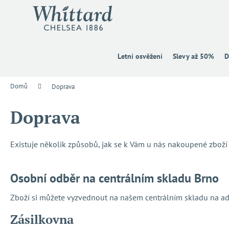
K
Přejít
na
o
obsah
Zpět
Zpět
š
do
do
í
k
obchodu
obchodu
Letní osvěžení
Slevy až 50%
D
Domů
Doprava
Doprava
Existuje několik způsobů, jak se k Vám u nás nakoupené zboží 
Osobní odběr na centrálním skladu Brno
Zboží si můžete vyzvednout na našem centrálním skladu na ad
Zásilkovna