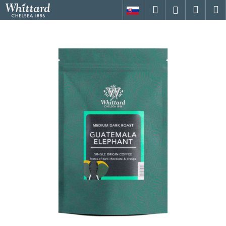
K
Přejít
Hledat
Nákup
M
Přihlášení
na
o
obsah
Zpět
Zpět
košík
š
í
C
k
o
p
o
t
ř
e
b
u
j
e
t
e
n