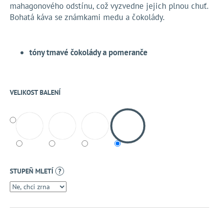
č
mahagonového odstínu, což vyzvedne jejich plnou chuť.
u
Bohatá káva se známkami medu a čokolády.
j
e
m
tóny tmavé čokolády a pomeranče
e
VELIKOST BALENÍ
STUPEŇ MLETÍ
?