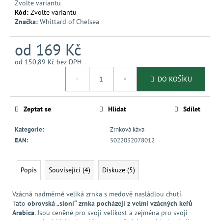
Zvolte variantu
Kód:
Zvolte variantu
Značka:
Whittard of Chelsea
od
169 Kč
od
150,89 Kč
bez DPH
Měrná
DO KOŠÍKU
cena:
Zeptat se
Hlídat
Sdílet
Kategorie
:
Zrnková káva
EAN
:
5022032078012
Popis
Související (4)
Diskuze (5)
Vzácná nadměrně veliká zrnka s medově nasládlou chutí.
Tato
obrovská „sloní“ zrnka pocházejí z velmi vzácných keřů
Arabica
. Jsou ceněné pro svoji velikost a zejména pro svoji