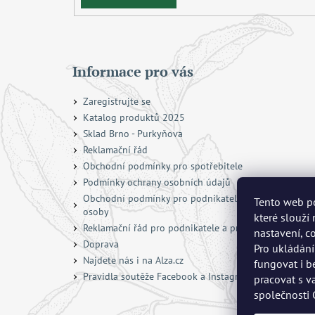
Informace pro vás
Zaregistrujte se
Katalog produktů 2025
Sklad Brno - Purkyňova
Reklamační řád
Obchodní podmínky pro spotřebitele
Podmínky ochrany osobních údajů
Obchodní podmínky pro podnikatele a právnické
Tento web po
osoby
které slouží
Reklamační řád pro podnikatele a právnické osoby
nastavení, c
Doprava
Pro ukládání
Najdete nás i na Alza.cz
fungovat i b
Pravidla soutěže Facebook a Instagram
pracovat s v
společnosti