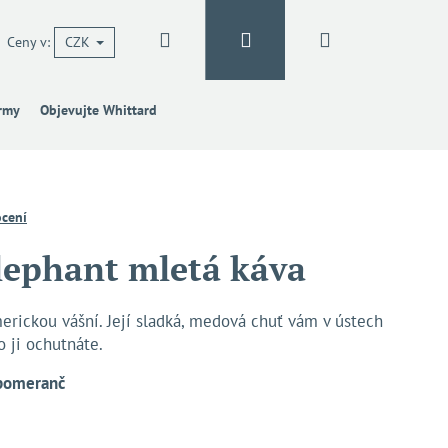
Hledat
Přihlášení
Nákupní
Ceny v:
CZK
irmy
Objevujte Whittard
košík
cení
lephant mletá káva
erickou vášní. Její sladká, medová chuť vám v ústech
o ji ochutnáte.
 pomeranč