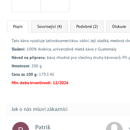
Popis
Související (4)
Podobné (2)
Diskuze
Tato káva vyzařuje latinskoamerickou vášní. Její sladká, medová ch
Složení:
100% Arabica, univerzálně mletá káva z Guatemaly
Návod na přípravu:
káva vhodná pro všechny druhy kávovarů. Při p
Hmotnost:
200 g
Cena za 100 g:
179,5 Kč
Min. doba trvanlivosti: 12/2026
Patrik