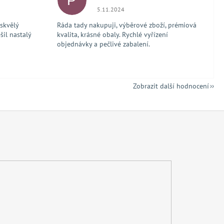
P
 5 z 5 hvězdiček.
Hodnocení obchodu je 5 z 5 hvězdiček.
5.11.2024
 skvělý
Ráda tady nakupuji, výběrové zboží, prémiová
šil nastalý
kvalita, krásné obaly. Rychlé vyřízení
objednávky a pečlivé zabalení.
Zobrazit další hodnocení