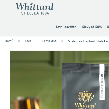
K
Přejít
na
o
obsah
Zpět
Zpět
š
do
do
í
k
obchodu
obchodu
Letní osvěžení
Slevy až 50%
D
Domů
Káva
Mletá káva
Guatemala Elephant mletá káv