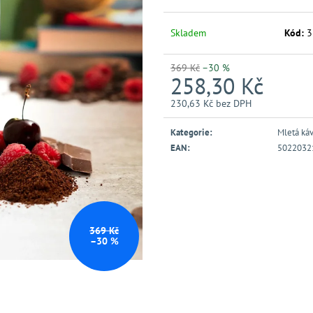
Skladem
Kód:
3
369 Kč
–30 %
258,30 Kč
230,63 Kč bez DPH
Měrná
cena:
Kategorie
:
Mletá ká
EAN
:
5022032
369 Kč
–30 %