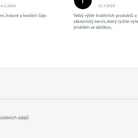
T
Hodnocení obchodu je 5 z 5 hvězdiček.
Hodnocení obchodu je
14.1.2026
21.7.2025
í, krásné a kvalitní čaje.
Velký výběr kvalitních produktů a
zákaznický servis, který rychle vyře
problém se zásilkou.
osobních údajů