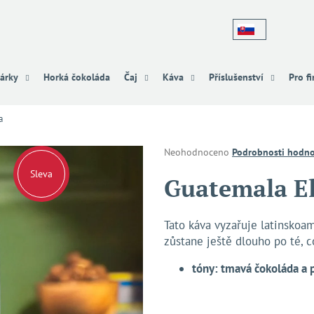
Co potřebujete najít?
árky
Horká čokoláda
Čaj
Káva
Příslušenství
Pro f
a
HLEDAT
Průměrné
Neohodnoceno
Podrobnosti hodno
hodnocení
Sleva
produktu
Guatemala E
Doporučujeme
je
0,0
z
Tato káva vyzařuje latinskoam
5
zůstane ještě dlouho po té, c
hvězdiček.
tóny: tmavá čokoláda a