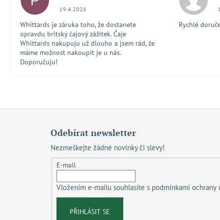
P
Hodnocení obchodu je 5 z 5 hvězdiček.
19.4.2026
Whittards je záruka toho, že dostanete
Rychlé doručen
opravdu britský čajový zážitek. Čaje
Whittards nakupuju už dlouho a jsem rád, že
máme možnost nakoupit je u nás.
Doporučuju!
Z
á
Odebírat newsletter
p
Nezmeškejte žádné novinky či slevy!
a
t
E-mail
í
Vložením e-mailu souhlasíte s
podmínkami ochrany 
PŘIHLÁSIT SE