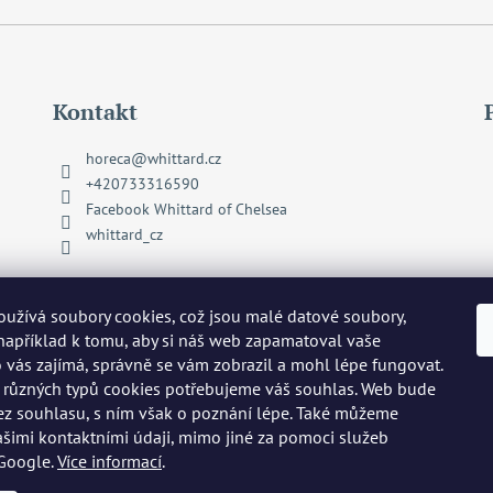
Kontakt
horeca
@
whittard.cz
+420733316590
Facebook Whittard of Chelsea
whittard_cz
užívá soubory cookies, což jsou malé datové soubory,
 například k tomu, aby si náš web zapamatoval vaše
o vás zajímá, správně se vám zobrazil a mohl lépe fungovat.
 různých typů cookies potřebujeme váš souhlas. Web bude
ez souhlasu, s ním však o poznání lépe. Také můžeme
ašimi kontaktními údaji, mimo jiné za pomoci služeb
 Google.
Více informací
.