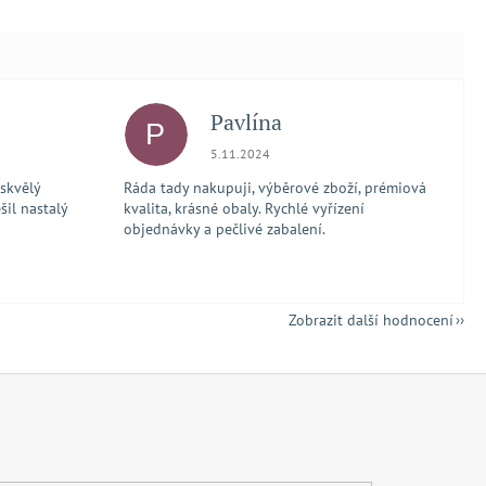
Pavlína
P
 5 z 5 hvězdiček.
Hodnocení obchodu je 5 z 5 hvězdiček.
5.11.2024
 skvělý
Ráda tady nakupuji, výběrové zboží, prémiová
šil nastalý
kvalita, krásné obaly. Rychlé vyřízení
objednávky a pečlivé zabalení.
Zobrazit další hodnocení