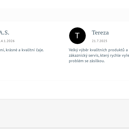
A.S.
Tereza
T
Hodnocení obchodu je 5 z 5 hvězdiček.
Hodnocení obchodu je
14.1.2026
21.7.2025
í, krásné a kvalitní čaje.
Velký výběr kvalitních produktů a
zákaznický servis, který rychle vyře
problém se zásilkou.