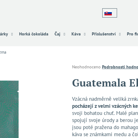
Co potřebujete najít?
árky
Horká čokoláda
Čaj
Káva
Příslušenství
Pro f
zrna
HLEDAT
Průměrné
Neohodnoceno
Podrobnosti hodno
hodnocení
produktu
Guatemala E
Doporučujeme
je
0,0
z
Vzácná nadměrně veliká zrnk
5
pocházejí z velmi vzácných ke
hvězdiček.
svoji bohatou chuť. Malé pla
spojují svoje úrody a berou j
jsou poté pražena do mahagon
káva se známkami medu a čo