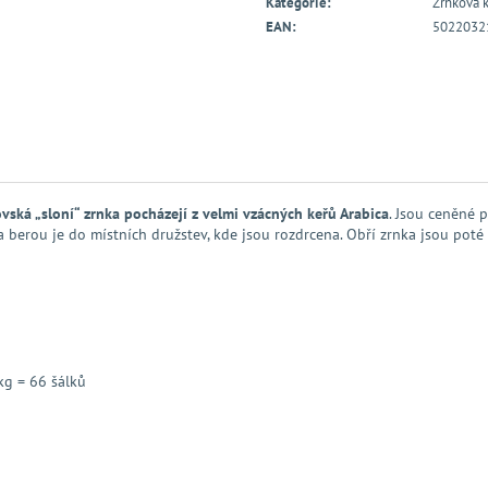
Kategorie
:
Zrnková 
EAN
:
5022032
vská „sloní“ zrnka pocházejí z velmi vzácných keřů Arabica
. Jsou ceněné 
 a berou je do místních družstev, kde jsou rozdrcena. Obří zrnka jsou po
kg = 66 šálků