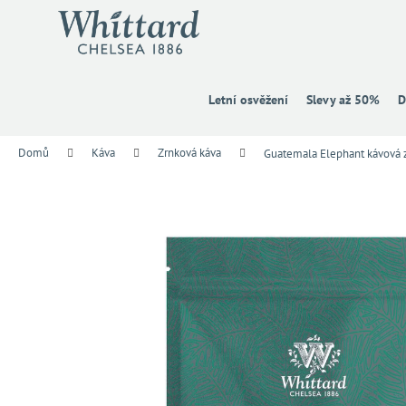
K
Přejít
na
o
obsah
Zpět
Zpět
š
do
do
í
k
obchodu
obchodu
Letní osvěžení
Slevy až 50%
D
Domů
Káva
Zrnková káva
Guatemala Elephant kávová 