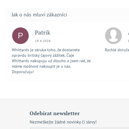
Patrik
P
Hodnocení obchodu je 5 z 5 hvězdiček.
19.4.2026
Whittards je záruka toho, že dostanete
Rychlé doručen
opravdu britský čajový zážitek. Čaje
Whittards nakupuju už dlouho a jsem rád, že
máme možnost nakoupit je u nás.
Doporučuju!
Z
á
Odebírat newsletter
p
Nezmeškejte žádné novinky či slevy!
a