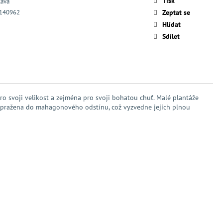
Tisk
káva
140962
Zeptat se
Hlídat
Sdílet
pro svoji velikost a zejména pro svoji bohatou chuť. Malé plantáže
té pražena do mahagonového odstínu, což vyzvedne jejich plnou