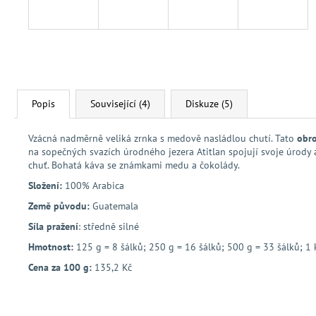
Popis
Související (4)
Diskuze (5)
Vzácná nadměrně veliká zrnka s medově nasládlou chutí. Tato
obro
na sopečných svazích úrodného jezera Atitlan spojují svoje úrody
chuť. Bohatá káva se známkami medu a čokolády.
Složení:
100% Arabica
Země původu:
Guatemala
Síla pražení
: středně silné
Hmotnost:
125 g = 8 šálků; 250 g = 16 šálků; 500 g = 33 šálků; 1 
Cena za 100 g:
135,2 Kč