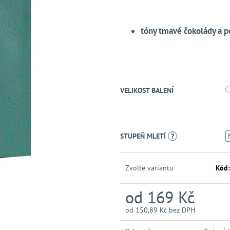
tóny tmavé čokolády a 
VELIKOST BALENÍ
STUPEŇ MLETÍ
?
Zvolte variantu
Kód:
od
169 Kč
od
150,89 Kč
bez DPH
Měrná
cena: