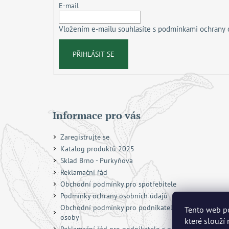
t
E-mail
í
Vložením e-mailu souhlasíte s
podmínkami ochrany 
PŘIHLÁSIT SE
Informace pro vás
Zaregistrujte se
Katalog produktů 2025
Sklad Brno - Purkyňova
Reklamační řád
Obchodní podmínky pro spotřebitele
Podmínky ochrany osobních údajů
Obchodní podmínky pro podnikatele a právnické
Tento web po
osoby
které slouží
Reklamační řád pro podnikatele a právnické osoby