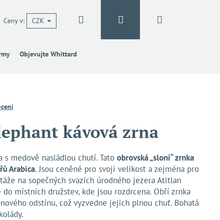
Hledat
Přihlášení
Nákupní
Ceny v:
CZK
irmy
Objevujte Whittard
košík
cení
lephant kávová zrna
a s medově nasládlou chutí. Tato
obrovská „sloní“ zrnka
řů Arabica
. Jsou ceněné pro svoji velikost a zejména pro
ntáže na sopečných svazích úrodného jezera Atitlan
e do místních družstev, kde jsou rozdrcena. Obří zrnka
ového odstínu, což vyzvedne jejich plnou chuť. Bohatá
kolády.