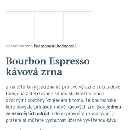
a
j
í
t
?
Průměrné
Neohodnoceno
Podrobnosti hodnocení
hodnocení
produktu
Bourbon Espresso
je
HLEDAT
kávová zrna
0,0
z
5
hvězdiček.
Zrna této kávy jsou známá pro své výrazné čokoládové
D
tóny, charakterizované silnou sladkostí s lehce
o
ovocnými podtóny. Vzhledem k tomu, že bourbonské
p
keře obvykle přinášejí méně kávových zrn, jsou
jednou
o
ze vzácnějších odrůd
a díky správnému zpracování a
r
pražení si můžete vychutnat úžasně vyváženou kávu.
u