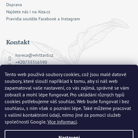
Doprava
Najdete nás i na Alza.cz
Pravidla soutěže Facebook a Instagram
Kontakt
horeca
@
whittard.cz
+420733316590
Facebook Whittard of Chelsea
Tento web používá soubory cookies, což jsou malé datové
whittard_cz
soubory, které slouží například k tomu, aby si náš web
zapamatoval vaše nastavení, co vás zajímá, správně se vám
zobrazil a mohl lépe fungovat. Pro ukládání různých typů
Přijímáme online platby
cookies potřebujeme váš souhlas. Web bude fungovat i bez
souhlasu, s ním však o poznání lépe. Také můžeme pracovat
s vašimi kontaktními údaji, mimo jiné za pomoci služeb
společnosti Google.
Více informací
.
Nastavení