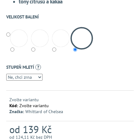
č
tóny citrusů a kakaa
u
j
VELIKOST BALENÍ
e
m
e
STUPEŇ MLETÍ
?
Zvolte variantu
Kód:
Zvolte variantu
Značka:
Whittard of Chelsea
od
139 Kč
od
124,11 Kč
bez DPH