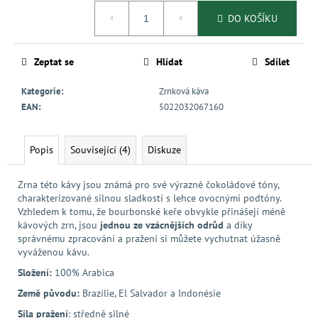
Měrná
DO KOŠÍKU
cena:
Zeptat se
Hlídat
Sdílet
Kategorie
:
Zrnková káva
EAN
:
5022032067160
Popis
Související (4)
Diskuze
Zrna této kávy jsou známá pro své výrazné čokoládové tóny,
charakterizované silnou sladkostí s lehce ovocnými podtóny.
Vzhledem k tomu, že bourbonské keře obvykle přinášejí méně
kávových zrn, jsou
jednou ze vzácnějších odrůd
a díky
správnému zpracování a pražení si můžete vychutnat úžasně
vyváženou kávu.
Složení:
100% Arabica
Země původu:
Brazílie, El Salvador a Indonésie
Síla pražení
: středně silné