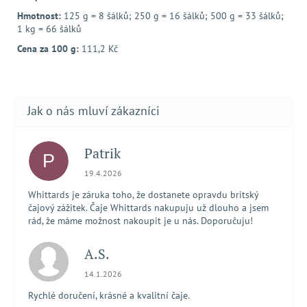
Hmotnost:
125 g = 8 šálků; 250 g = 16 šálků; 500 g = 33 šálků;
1 kg = 66 šálků
Cena za 100 g:
111,2 Kč
Patrik
P
Hodnocení obchodu je 5 z 5 hvězdiček.
19.4.2026
Whittards je záruka toho, že dostanete opravdu britský
čajový zážitek. Čaje Whittards nakupuju už dlouho a jsem
rád, že máme možnost nakoupit je u nás. Doporučuju!
A.S.
Hodnocení obchodu je 5 z 5 hvězdiček.
14.1.2026
Rychlé doručení, krásné a kvalitní čaje.