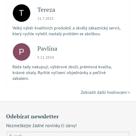
Tereza
T
Hodnocení obchodu je 5 z 5 hvězdiček.
21.7.2025
Velký výběr kvalitních produktů a skvělý zákaznický servis,
který rychle vyřešil nastalý problém se zásilkou.
Pavlína
P
Hodnocení obchodu je 5 z 5 hvězdiček.
5.11.2024
Ráda tady nakupuji, výběrové zboží, prémiová kvalita,
krásné obaly. Rychlé vyřízení objednávky a pečlivé
zabalení.
Zobrazit další hodnocení
Z
á
Odebírat newsletter
p
Nezmeškejte žádné novinky či slevy!
a