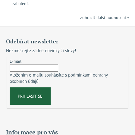
zabalení.
Zobrazit další hodnocení
Z
á
Odebírat newsletter
p
Nezmeškejte žádné novinky či slevy!
a
t
E-mail
í
Vložením e-mailu souhlasíte s
podmínkami ochrany
osobních údajů
PŘIHLÁSIT SE
Informace pro vás