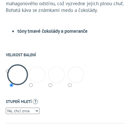
č
mahagonového odstínu, což vyzvedne jejich plnou chuť.
u
Bohatá káva se známkami medu a čokolády.
j
e
m
tóny tmavé čokolády a pomeranče
e
VELIKOST BALENÍ
STUPEŇ MLETÍ
?