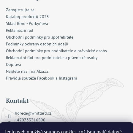
Zaregistrujte se
Katalog produktů 2025
Sklad Brno - Purkyňova
Reklamační řád
Obchodní podmínky pro spotřebitele
Podmínky ochrany osobních údajů
Obchodní podmínky pro podnikatele a právnické osoby
Reklamační řád pro podnikatele a právnické osoby
Doprava
Najdete nás i na Alza.cz
Pravidla soutěže Facebook a Instagram
Kontakt
horeca
@
whittard.cz
+420733316590
Facebook Whittard of Chelsea
Tento web používá soubory cookies, což jsou malé datové