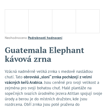
a
j
í
t
?
Průměrné
Neohodnoceno
Podrobnosti hodnocení
hodnocení
produktu
Guatemala Elephant
je
HLEDAT
kávová zrna
0,0
z
5
hvězdiček.
Vzácná nadměrně veliká zrnka s medově nasládlou
D
chutí. Tato
obrovská „sloní“ zrnka pocházejí z velmi
o
vzácných keřů Arabica
. Jsou ceněné pro svoji velikost a
p
zejména pro svoji bohatou chuť. Malé plantáže na
o
sopečných svazích úrodného jezera Atitlan spojují svoje
r
úrody a berou je do místních družstev, kde jsou
u
rozdrcena. Obří zrnka jsou poté pražena do