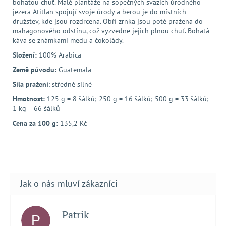
bohatou chuť. Malé plantáže na sopečných svazích úrodného
jezera Atitlan spojují svoje úrody a berou je do místních
družstev, kde jsou rozdrcena. Obří zrnka jsou poté pražena do
mahagonového odstínu, což vyzvedne jejich plnou chuť. Bohatá
káva se známkami medu a čokolády.
Složení:
100% Arabica
Země původu:
Guatemala
Síla pražení
: středně silné
Hmotnost:
125 g = 8 šálků; 250 g = 16 šálků; 500 g = 33 šálků;
1 kg = 66 šálků
Cena za 100 g:
135,2 Kč
Patrik
P