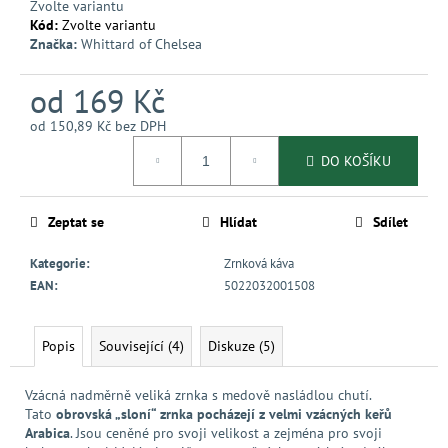
Zvolte variantu
Kód:
Zvolte variantu
Značka:
Whittard of Chelsea
od
169 Kč
od
150,89 Kč
bez DPH
Měrná
DO KOŠÍKU
cena:
Zeptat se
Hlídat
Sdílet
Kategorie
:
Zrnková káva
EAN
:
5022032001508
Popis
Související (4)
Diskuze (5)
Vzácná nadměrně veliká zrnka s medově nasládlou chutí.
Tato
obrovská „sloní“ zrnka pocházejí z velmi vzácných keřů
Arabica
. Jsou ceněné pro svoji velikost a zejména pro svoji