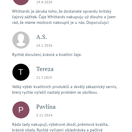
Hodnocení obchodu je 5 z 5 hvězdiček.
19.4.2026
Whittards je záruka toho, že dostanete opravdu britský
čajový zážitek. Čaje Whittards nakupuju už dlouho a jsem
rád, že máme možnost nakoupit je u nás. Doporučuju!
A.S.
Hodnocení obchodu je 5 z 5 hvězdiček.
14.1.2026
Rychlé doručení, krásné a kvalitní čaje.
Tereza
T
Hodnocení obchodu je 5 z 5 hvězdiček.
21.7.2025
Velký výběr kvalitních produktů a skvělý zákaznický servis,
který rychle vyřešil nastalý problém se zásilkou.
Pavlína
P
Hodnocení obchodu je 5 z 5 hvězdiček.
5.11.2024
Ráda tady nakupuji, výběrové zboží, prémiová kvalita,
krásné obaly. Rychlé vyřízení objednávky a pečlivé