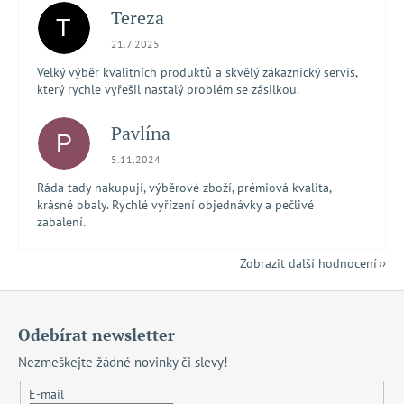
Tereza
T
Hodnocení obchodu je 5 z 5 hvězdiček.
21.7.2025
Velký výběr kvalitních produktů a skvělý zákaznický servis,
který rychle vyřešil nastalý problém se zásilkou.
Pavlína
P
Hodnocení obchodu je 5 z 5 hvězdiček.
5.11.2024
Ráda tady nakupuji, výběrové zboží, prémiová kvalita,
krásné obaly. Rychlé vyřízení objednávky a pečlivé
zabalení.
Zobrazit další hodnocení
Z
á
Odebírat newsletter
p
Nezmeškejte žádné novinky či slevy!
a
t
E-mail