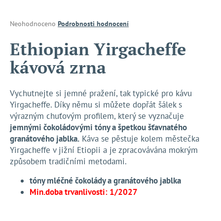
a
j
Průměrné
Neohodnoceno
Podrobnosti hodnocení
hodnocení
í
produktu
Ethiopian Yirgacheffe
t
je
kávová zrna
?
0,0
z
5
hvězdiček.
Vychutnejte si jemné pražení, tak typické pro kávu
Yirgacheffe. Díky němu si můžete dopřát šálek s
HLEDAT
výrazným chuťovým profilem, který se vyznačuje
jemnými čokoládovými tóny a špetkou šťavnatého
granátového jablka.
Káva se pěstuje kolem městečka
Yirgacheffe v jižní Etiopii a je zpracovávána mokrým
D
způsobem tradičními metodami.
o
p
tóny mléčné čokolády a granátového jablka
o
Min.doba trvanlivosti: 1/2027
r
u