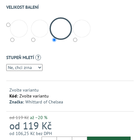
č
u
VELIKOST BALENÍ
j
e
m
e
STUPEŇ MLETÍ
?
Zvolte variantu
Kód:
Zvolte variantu
Značka:
Whittard of Chelsea
od 119 Kč
až –20 %
od
119 Kč
od
106,25 Kč
bez DPH
Měrná