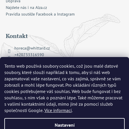
Doprava
Najdete nás i na Alza.cz
Pravidla soutěže Facebook a Instagram
Kontakt
horeca
@
whittard.cz
+420733316590
Facebook Whittard of Chelsea
Tento web používá soubory cookies, což jsou malé datové
whittard_cz
soubory, které slouží například k tomu, aby si náš web
zapamatoval vaše nastavení, co vás zajímá, správně se vám
zobrazil a mohl lépe fungovat. Pro ukládání různých typů
Přijímáme online platby
cookies potřebujeme váš souhlas. Web bude fungovat i bez
souhlasu, s ním však o poznání lépe. Také můžeme pracovat
s vašimi kontaktními údaji, mimo jiné za pomoci služeb
společnosti Google.
Více informací
.
Nastavení
Copyright 2026
Whittard of Chelsea
. Všechna práva vyhrazena.