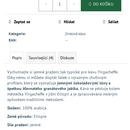
DO KOŠÍKU
cena:
Zeptat se
Hlídat
Sdílet
Kategorie
:
Zrnková káva
EAN
:
—
Popis
Související (4)
Diskuze
Vychutnejte si jemné pražení, tak typické pro kávu Yirgacheffe.
Díky němu si můžete dopřát šálek s výrazným chuťovým
profilem, který se vyznačuje
jemnými čokoládovými tóny a
špetkou šťavnatého granátového jablka.
Káva se pěstuje kolem
městečka Yirgacheffe v jižní Etiopii a je zpracovávána mokrým
způsobem tradičními metodami.
Složení:
100% arabica
Země původu:
Etiopie
Síla pražení
: jemné