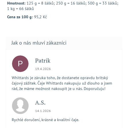
Hmotnost:
125 g = 8 šálků; 250 g = 16 šálků; 500 g = 33 šálků;
1 kg = 66 šálků
Cena za 100 g:
95,2 Kč
Patrik
P
Hodnocení obchodu je 5 z 5 hvězdiček.
19.4.2026
Whittards je záruka toho, že dostanete opravdu britský
čajový zážitek. Čaje Whittards nakupuju už dlouho a jsem
rád, že máme možnost nakoupit je u nás. Doporučuju!
A.S.
Hodnocení obchodu je 5 z 5 hvězdiček.
14.1.2026
Rychlé doručení, krásné a kvalitní čaje.