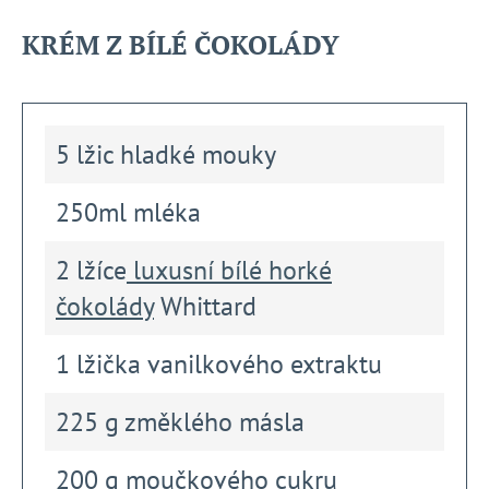
KRÉM Z BÍLÉ ČOKOLÁDY
5 lžic hladké mouky
250ml mléka
2 lžíce
luxusní bílé horké
čokolády
Whittard
1 lžička vanilkového extraktu
225 g změklého másla
200 g moučkového cukru