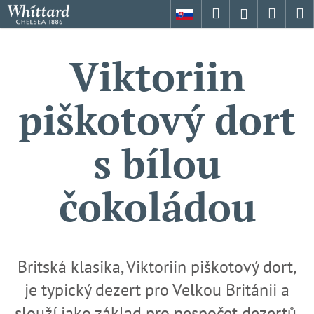
K
Přejít
Hledat
Nákup
M
Přihlášení
na
o
obsah
Zpět
Zpět
košík
š
Viktoriin
í
C
k
o
piškotový dort
p
o
s bílou
t
ř
e
čokoládou
b
u
j
e
Britská klasika, Viktoriin piškotový dort,
t
je typický dezert pro Velkou Británii a
e
slouží jako základ pro nespočet dezertů.
n