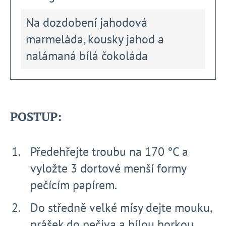
Na dozdobení jahodová
marmeláda, kousky jahod a
nalámaná bílá čokoláda
POSTUP:
Předehřejte troubu na 170 °C a
vyložte 3 dortové menší formy
pečícím papírem.
Do středně velké mísy dejte mouku,
prášek do pečiva a bílou horkou