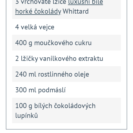
3 vrchovaté lžíce
luxusní bílé
horké čokolády
Whittard
4 velká vejce
400 g moučkového cukru
2 lžičky vanilkového extraktu
240 ml rostlinného oleje
300 ml podmáslí
100 g bílých čokoládových
lupínků