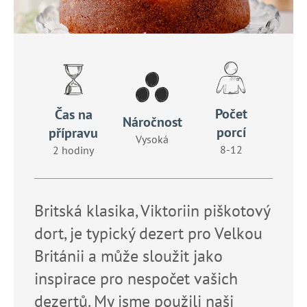
č
u
j
e
m
e
Počet
Čas na
Náročnost
porcí
přípravu
Vysoká
8-12
2 hodiny
Britská klasika, Viktoriin piškotový
dort, je typický dezert pro Velkou
Británii a může sloužit jako
inspirace pro nespočet vašich
dezertů. My jsme použili naši