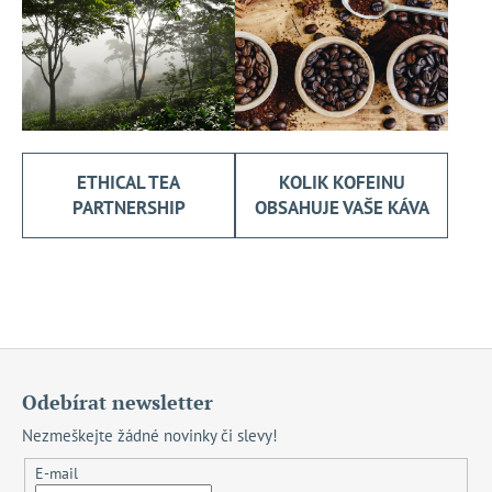
ETHICAL TEA
KOLIK KOFEINU
PARTNERSHIP
OBSAHUJE VAŠE KÁVA
Z
á
Odebírat newsletter
p
Nezmeškejte žádné novinky či slevy!
a
t
E-mail