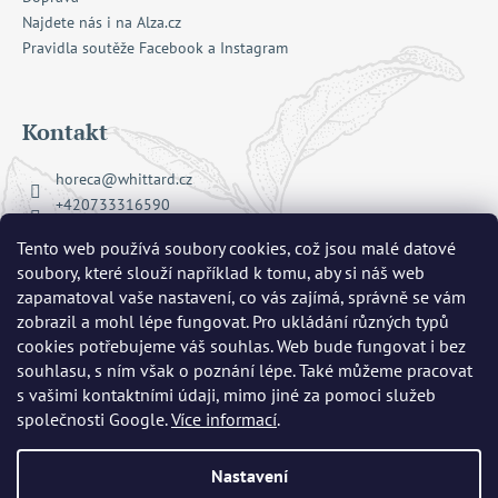
Najdete nás i na Alza.cz
Pravidla soutěže Facebook a Instagram
Kontakt
horeca
@
whittard.cz
+420733316590
Facebook Whittard of Chelsea
Tento web používá soubory cookies, což jsou malé datové
whittard_cz
soubory, které slouží například k tomu, aby si náš web
zapamatoval vaše nastavení, co vás zajímá, správně se vám
zobrazil a mohl lépe fungovat. Pro ukládání různých typů
Přijímáme online platby
cookies potřebujeme váš souhlas. Web bude fungovat i bez
souhlasu, s ním však o poznání lépe. Také můžeme pracovat
s vašimi kontaktními údaji, mimo jiné za pomoci služeb
společnosti Google.
Více informací
.
Nastavení
Copyright 2026
Whittard of Chelsea
. Všechna práva vyhrazena.