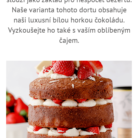
a
Naše varianta tohoto dortu obsahuje
j
naši luxusní bílou horkou čokoládu.
í
Vyzkoušejte ho také s vaším oblíbeným
t
?
čajem.
HLEDAT
D
o
p
o
r
u