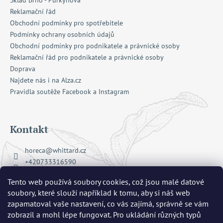
Sklad Brno - Purkyňova
Reklamační řád
Obchodní podmínky pro spotřebitele
Podmínky ochrany osobních údajů
Obchodní podmínky pro podnikatele a právnické osoby
Reklamační řád pro podnikatele a právnické osoby
Doprava
Najdete nás i na Alza.cz
Pravidla soutěže Facebook a Instagram
Kontakt
horeca
@
whittard.cz
+420733316590
Facebook Whittard of Chelsea
Tento web používá soubory cookies, což jsou malé datové
whittard_cz
soubory, které slouží například k tomu, aby si náš web
zapamatoval vaše nastavení, co vás zajímá, správně se vám
zobrazil a mohl lépe fungovat. Pro ukládání různých typů
Přijímáme online platby