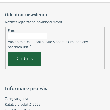
Z
á
Odebírat newsletter
p
Nezmeškejte žádné novinky či slevy!
a
t
E-mail
í
Vložením e-mailu souhlasíte s
podmínkami ochrany
osobních údajů
PŘIHLÁSIT SE
Informace pro vás
Zaregistrujte se
Katalog produktů 2025