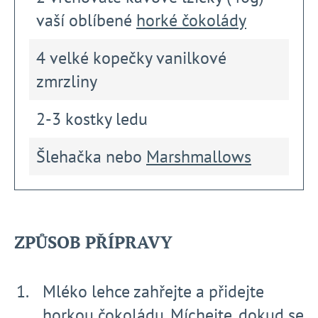
vaší oblíbené
horké čokolády
4 velké kopečky vanilkové
zmrzliny
2-3 kostky ledu
Šlehačka nebo
Marshmallows
ZPŮSOB PŘÍPRAVY
Mléko lehce zahřejte a přidejte
horkou čokoládu. Míchejte, dokud se