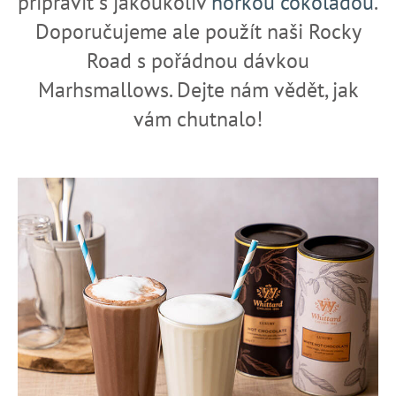
připravit s jakoukoliv
horkou čokoládou
.
a
Doporučujeme ale použít naši Rocky
j
Road s pořádnou dávkou
í
Marhsmallows. Dejte nám vědět, jak
t
?
vám chutnalo!
HLEDAT
D
o
p
o
r
u