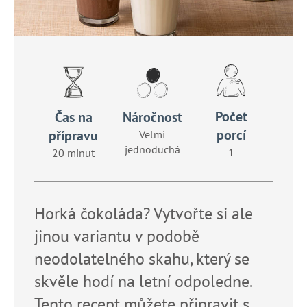
č
u
j
e
m
e
Počet
Náročnost
Čas na
porcí
přípravu
Velmi
jednoduchá
1
20 minut
Horká čokoláda? Vytvořte si ale
jinou variantu v podobě
neodolatelného skahu, který se
skvěle hodí na letní odpoledne.
Tento recept můžete připravit s