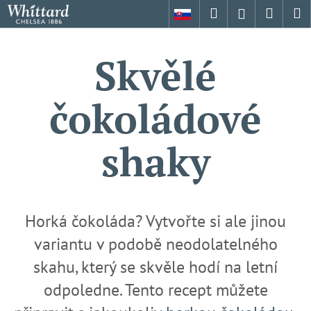
K
Přejít
Hledat
Nákup
M
Přihlášení
na
o
obsah
Zpět
Zpět
košík
š
Skvělé
í
C
k
o
čokoládové
p
o
shaky
t
ř
e
b
u
Horká čokoláda? Vytvořte si ale jinou
j
variantu v podobě neodolatelného
e
skahu, který se skvěle hodí na letní
t
odpoledne. Tento recept můžete
e
n