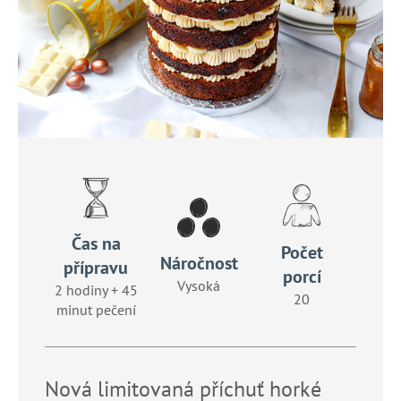
a
j
í
t
?
HLEDAT
Čas na
Počet
Náročnost
přípravu
porcí
D
Vysoká
2 hodiny + 45
20
o
minut pečení
p
o
r
u
Nová limitovaná příchuť horké