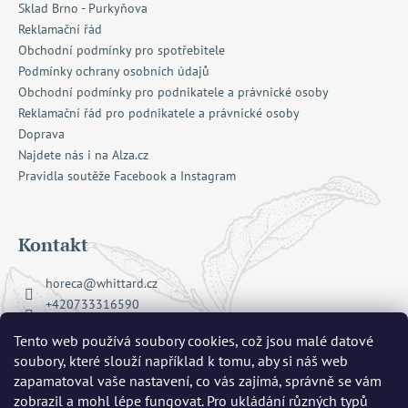
Sklad Brno - Purkyňova
Reklamační řád
Obchodní podmínky pro spotřebitele
Podmínky ochrany osobních údajů
Obchodní podmínky pro podnikatele a právnické osoby
Reklamační řád pro podnikatele a právnické osoby
Doprava
Najdete nás i na Alza.cz
Pravidla soutěže Facebook a Instagram
Kontakt
horeca
@
whittard.cz
+420733316590
Facebook Whittard of Chelsea
Tento web používá soubory cookies, což jsou malé datové
whittard_cz
soubory, které slouží například k tomu, aby si náš web
zapamatoval vaše nastavení, co vás zajímá, správně se vám
zobrazil a mohl lépe fungovat. Pro ukládání různých typů