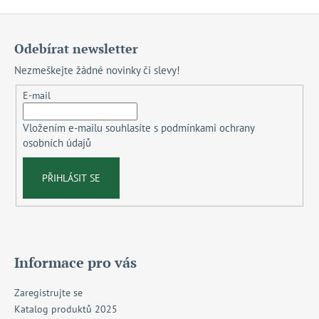
Z
á
Odebírat newsletter
p
Nezmeškejte žádné novinky či slevy!
a
t
E-mail
í
Vložením e-mailu souhlasíte s
podmínkami ochrany
osobních údajů
PŘIHLÁSIT SE
Informace pro vás
Zaregistrujte se
Katalog produktů 2025