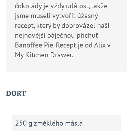
č
čokolády je vždy událost, takže
u
j
jsme museli vytvořit úžasný
e
recept, který by doprovázel naši
m
e
nejnovější báječnou příchuť
Banoffee Pie. Recept je od Alix v
My Kitchen Drawer.
DORT
250 g změklého másla