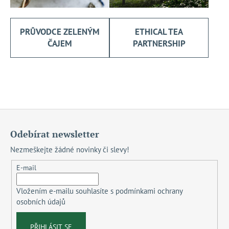
PRŮVODCE ZELENÝM
ETHICAL TEA
ČAJEM
PARTNERSHIP
Z
á
Odebírat newsletter
p
Nezmeškejte žádné novinky či slevy!
a
t
E-mail
í
Vložením e-mailu souhlasíte s
podmínkami ochrany
osobních údajů
PŘIHLÁSIT SE