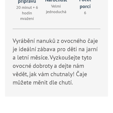
č
přípravu
u
porcí
Velmi
20 minut + 6
j
jednoduchá
6
hodin
e
mražení
m
e
Vyrábění nanuků z ovocného čaje
je ideální zábava pro děti na jarní
a letní měsíce. Vyzkoušejte tyto
ovocné dobroty a dejte nám
vědět, jak vám chutnaly! Čaje
můžete měnit dle chutí.