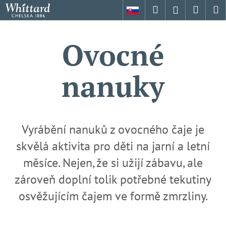
K
Přejít
Hledat
Nákup
M
Přihlášení
na
o
obsah
Zpět
Zpět
košík
š
Ovocné
í
C
k
o
nanuky
p
o
t
ř
Vyrábění nanuků z ovocného čaje je
e
skvělá aktivita pro děti na jarní a letní
b
u
měsíce. Nejen, že si užijí zábavu, ale
j
zároveň doplní tolik potřebné tekutiny
e
osvěžujícím čajem ve formě zmrzliny.
t
e
n