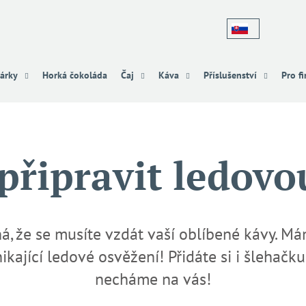
Co potřebujete najít?
árky
Horká čokoláda
Čaj
Káva
Příslušenství
Pro f
HLEDAT
 připravit ledov
Doporučujeme
, že se musíte vzdát vaší oblíbené kávy. Má
nikající ledové osvěžení!
Přidáte si i šlehačk
necháme na vás!