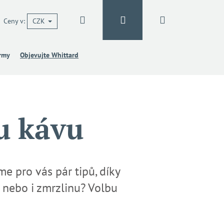
Hledat
Přihlášení
Nákupní
Ceny v:
CZK
irmy
Objevujte Whittard
košík
ou kávu
me pro vás
pár tipů, díky
u nebo i zmrzlinu? Volbu