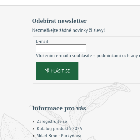
Z
á
Odebírat newsletter
p
Nezmeškejte žádné novinky či slevy!
a
t
E-mail
í
Vložením e-mailu souhlasíte s
podmínkami ochrany 
PŘIHLÁSIT SE
Informace pro vás
Zaregistrujte se
Katalog produktů 2025
Sklad Brno - Purkyňova