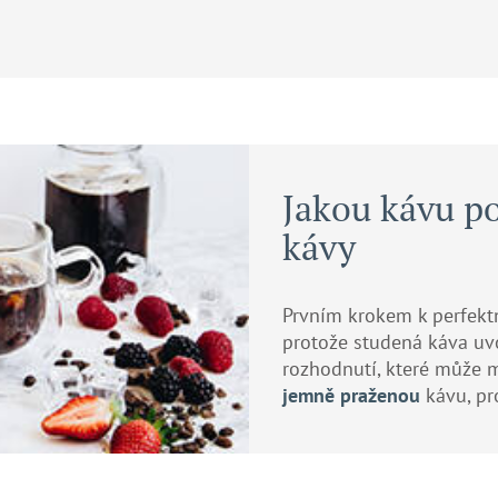
Jakou kávu po
kávy
Prvním krokem k perfektn
protože studená káva uvo
rozhodnutí, které může 
jemně praženou
kávu, pr