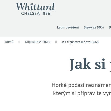
K
Přejít
na
o
obsah
Zpět
Zpět
š
do
do
í
k
obchodu
obchodu
Letní osvěžení
Slevy až 50%
D
Domů
Objevujte Whittard
Jak si připravit ledovou kávu
Jak si
Horké počasí neznamená
kterým si připravíte vy