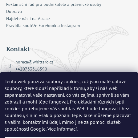
Reklamační řád pro podnikatele a právnické osoby
Doprava
Najdete nás i na Alza.cz
Pravidla soutěže Facebook a Instagram
Kontakt
horeca
@
whittard.cz
+420733316590
Facebook Whittard of Chelsea
Tento web používá soubory cookies, což jsou malé datové
whittard_cz
soubory, které slouží například k tomu, aby si náš web
zapamatoval vaše nastavení, co vás zajímá, správně se vám
zobrazil a mohl lépe fungovat. Pro ukládání různých typů
Přijímáme online platby
cookies potřebujeme váš souhlas. Web bude fungovat i bez
souhlasu, s ním však o poznání lépe. Také můžeme pracovat
s vašimi kontaktními údaji, mimo jiné za pomoci služeb
společnosti Google.
Více informací
.