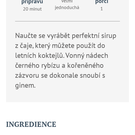
č
porcí
přípravu
Velmi
u
jednoduchá
1
20 minut
j
e
m
e
Naučte se vyrábět perfektní sirup
z čaje, který můžete použít do
letních koktejlů. Vonný nádech
černého rybízu a kořeněného
zázvoru se dokonale snoubí s
ginem.
INGREDIENCE