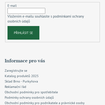
t
E-mail
í
Vložením e-mailu souhlasíte s
podmínkami ochrany
osobních údajů
PŘIHLÁSIT SE
Informace pro vás
Zaregistrujte se
Katalog produktů 2025
Sklad Brno - Purkyňova
Reklamační řád
Obchodní podmínky pro spotřebitele
Podmínky ochrany osobních údajů
Obchodní podmínky pro podnikatele a právnické osoby