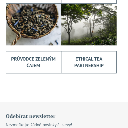
PRŮVODCE ZELENÝM
ETHICAL TEA
ČAJEM
PARTNERSHIP
Z
á
Odebírat newsletter
p
Nezmeškejte žádné novinky či slevy!
a