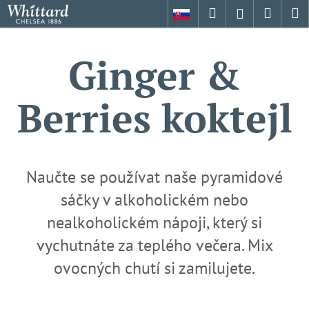
K
Přejít
Hledat
Nákup
M
Přihlášení
na
o
obsah
Zpět
Zpět
košík
š
Ginger &
í
C
k
o
Berries koktejl
p
o
t
ř
Naučte se používat naše pyramidové
e
sáčky v alkoholickém nebo
b
u
nealkoholickém nápoji, který si
j
vychutnáte za teplého večera. Mix
e
ovocných chutí si zamilujete.
t
e
n