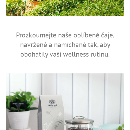
č
u
j
e
m
e
Prozkoumejte naše oblíbené čaje,
navržené a namíchané tak, aby
obohatily vaši wellness rutinu.