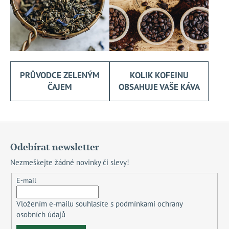
PRŮVODCE ZELENÝM
KOLIK KOFEINU
ČAJEM
OBSAHUJE VAŠE KÁVA
Z
á
Odebírat newsletter
p
Nezmeškejte žádné novinky či slevy!
a
t
E-mail
í
Vložením e-mailu souhlasíte s
podmínkami ochrany
osobních údajů