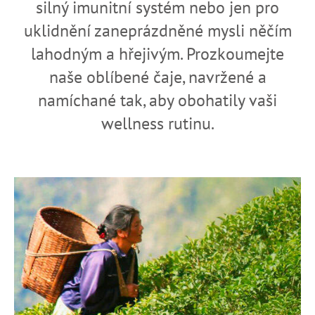
silný imunitní systém nebo jen pro
a
uklidnění zaneprázdněné mysli něčím
j
lahodným a hřejivým. Prozkoumejte
í
t
naše oblíbené čaje, navržené a
?
namíchané tak, aby obohatily vaši
wellness rutinu.
HLEDAT
D
o
p
o
r
u