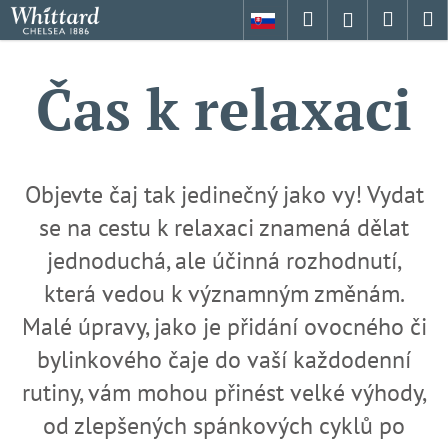
K
Přejít
Hledat
Nákup
M
Přihlášení
na
o
obsah
Zpět
Zpět
košík
š
Čas k relaxaci
í
C
k
o
p
o
Objevte čaj tak jedinečný jako vy! Vydat
t
se na cestu k relaxaci znamená dělat
ř
jednoduchá, ale účinná rozhodnutí,
e
b
která vedou k významným změnám.
u
Malé úpravy, jako je přidání ovocného či
j
bylinkového čaje do vaší každodenní
e
rutiny, vám mohou přinést velké výhody,
t
e
od zlepšených spánkových cyklů po
n