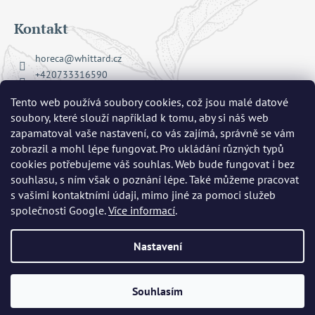
Kontakt
horeca
@
whittard.cz
+420733316590
Facebook Whittard of Chelsea
Tento web používá soubory cookies, což jsou malé datové
whittard_cz
soubory, které slouží například k tomu, aby si náš web
zapamatoval vaše nastavení, co vás zajímá, správně se vám
zobrazil a mohl lépe fungovat. Pro ukládání různých typů
Přijímáme online platby
cookies potřebujeme váš souhlas. Web bude fungovat i bez
souhlasu, s ním však o poznání lépe. Také můžeme pracovat
s vašimi kontaktními údaji, mimo jiné za pomoci služeb
společnosti Google.
Více informací
.
Nastavení
Copyright 2026
Whittard of Chelsea
. Všechna práva vyhrazena.
Upravit nastavení cookies
Vytvořil Shoptet
|
mime digital
Souhlasím