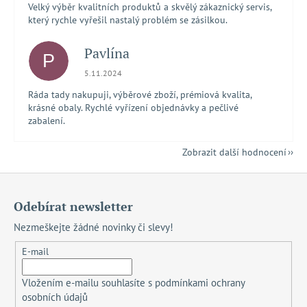
Velký výběr kvalitních produktů a skvělý zákaznický servis,
který rychle vyřešil nastalý problém se zásilkou.
Pavlína
P
Hodnocení obchodu je 5 z 5 hvězdiček.
5.11.2024
Ráda tady nakupuji, výběrové zboží, prémiová kvalita,
krásné obaly. Rychlé vyřízení objednávky a pečlivé
zabalení.
Zobrazit další hodnocení
Z
á
Odebírat newsletter
p
Nezmeškejte žádné novinky či slevy!
a
t
E-mail
í
Vložením e-mailu souhlasíte s
podmínkami ochrany
osobních údajů