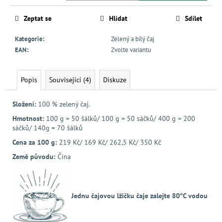
Zeptat se
Hlídat
Sdílet
Kategorie
:
Zelený a bílý čaj
EAN
:
Zvolte variantu
Popis
Související (4)
Diskuze
Složení:
100 %
zelený čaj.
Hmotnost:
100 g = 50 šálků/ 100 g = 50 sáčků/ 400 g = 200
sáčků/
140g = 70 šálků
Cena za 100 g:
219 Kč/ 169 Kč/ 262,5 Kč/ 350 Kč
Země původu:
Čína
Jednu čajovou lžičku čaje zalejte 80°C vodou