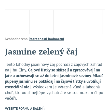
a
j
í
t
?
Průměrné
Neohodnoceno
Podrobnosti hodnocení
hodnocení
produktu
Jasmine zelený čaj
je
HLEDAT
0,0
z
Tento lahodný jasmínový čaj pochází z čajových zahrad
5
na jihu Číny.
Čajové lístky se sklízejí a zpracovávají na
hvězdiček.
jaře a uchovávají se až do letní jasmínové sezóny. Mladé
D
pupeny jasmínu se pokládají na čajové lístky a uvolňují
o
esenciální olej.
Výsledkem je výrazná vůně a lahodná
p
chuť, kterou si nejlépe vychutnáte se soumrakem či po
o
večeři.
r
u
VYBERTE FORMU A BALENÍ: