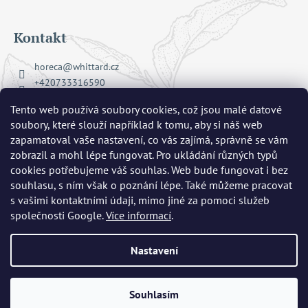
Kontakt
horeca
@
whittard.cz
+420733316590
Facebook Whittard of Chelsea
Tento web používá soubory cookies, což jsou malé datové
whittard_cz
soubory, které slouží například k tomu, aby si náš web
zapamatoval vaše nastavení, co vás zajímá, správně se vám
zobrazil a mohl lépe fungovat. Pro ukládání různých typů
Přijímáme online platby
cookies potřebujeme váš souhlas. Web bude fungovat i bez
souhlasu, s ním však o poznání lépe. Také můžeme pracovat
s vašimi kontaktními údaji, mimo jiné za pomoci služeb
společnosti Google.
Více informací
.
Nastavení
Copyright 2026
Whittard of Chelsea
. Všechna práva vyhrazena.
Upravit nastavení cookies
Vytvořil Shoptet
|
mime digital
Souhlasím