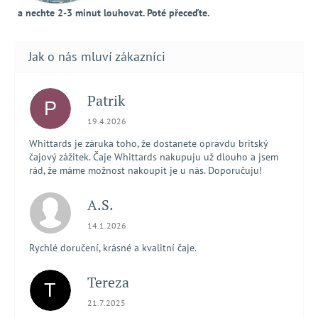
a nechte 2-3 minut louhovat. Poté přeceďte.
Patrik
P
Hodnocení obchodu je 5 z 5 hvězdiček.
19.4.2026
Whittards je záruka toho, že dostanete opravdu britský
čajový zážitek. Čaje Whittards nakupuju už dlouho a jsem
rád, že máme možnost nakoupit je u nás. Doporučuju!
A.S.
Hodnocení obchodu je 5 z 5 hvězdiček.
14.1.2026
Rychlé doručení, krásné a kvalitní čaje.
Tereza
T
Hodnocení obchodu je 5 z 5 hvězdiček.
21.7.2025