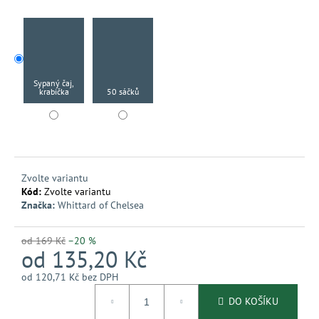
č
u
j
e
m
e
Sypaný čaj,
krabička
50 sáčků
Zvolte variantu
Kód:
Zvolte variantu
Značka:
Whittard of Chelsea
od 169 Kč
–20 %
od
135,20 Kč
od
120,71 Kč
bez DPH
Měrná
DO KOŠÍKU
cena: