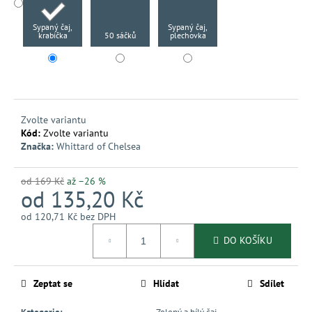
č
u
Sypaný čaj,
Sypaný čaj,
j
krabička
50 sáčků
plechovka
e
m
e
Zvolte variantu
Kód:
Zvolte variantu
Značka:
Whittard of Chelsea
od 169 Kč
až –26 %
od
135,20 Kč
od
120,71 Kč
bez DPH
Měrná
DO KOŠÍKU
cena:
Zeptat se
Hlídat
Sdílet