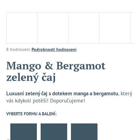
a
j
í
t
?
Průměrné
8 hodnocení
Podrobnosti hodnocení
hodnocení
produktu
Mango & Bergamot
je
HLEDAT
zelený čaj
4,0
z
5
hvězdiček.
Luxusní zelený čaj s dotekem manga a bergamotu
, který
D
vás kdykoli potěší! Doporučujeme!
o
p
VYBERTE FORMU A BALENÍ:
o
r
u