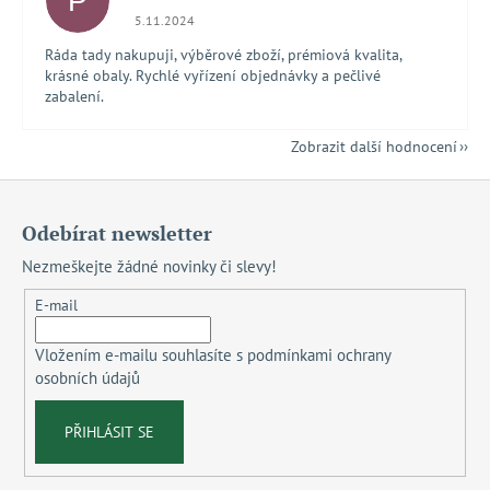
P
Hodnocení obchodu je 5 z 5 hvězdiček.
5.11.2024
Ráda tady nakupuji, výběrové zboží, prémiová kvalita,
krásné obaly. Rychlé vyřízení objednávky a pečlivé
zabalení.
Zobrazit další hodnocení
Z
á
Odebírat newsletter
p
Nezmeškejte žádné novinky či slevy!
a
t
E-mail
í
Vložením e-mailu souhlasíte s
podmínkami ochrany
osobních údajů
PŘIHLÁSIT SE