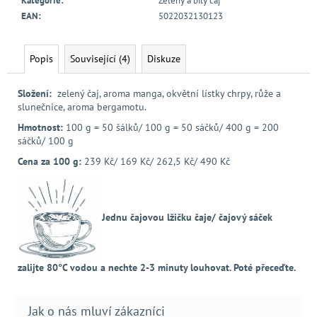
Kategorie
:
Zelený a bílý čaj
EAN
:
5022032130123
Popis
Související (4)
Diskuze
Složení:
zelený čaj, aroma manga, okvětní lístky chrpy, růže a
slunečnice, aroma bergamotu.
Hmotnost:
100 g = 50 šálků/ 100 g = 50 sáčků/ 400 g = 200
sáčků/ 100 g
Cena za 100 g:
239 Kč/ 169 Kč/ 262,5 Kč/ 490 Kč
Jednu čajovou lžičku čaje/ čajový sáček
zalijte 80°C vodou a nechte 2-3 minuty louhovat. Poté přeceďte.