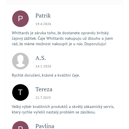
Patrik
P
Hodnocení obchodu je 5 z 5 hvězdiček.
19.4.2026
Whittards je záruka toho, že dostanete opravdu britský
čajový zážitek. Čaje Whittards nakupuju už dlouho a jsem
rád, že máme možnost nakoupit je u nás. Doporučuju!
A.S.
Hodnocení obchodu je 5 z 5 hvězdiček.
14.1.2026
Rychlé doručení, krásné a kvalitní čaje.
Tereza
T
Hodnocení obchodu je 5 z 5 hvězdiček.
21.7.2025
Velký výběr kvalitních produktů a skvělý zákaznický servis,
který rychle vyřešil nastalý problém se zásilkou.
Pavlína