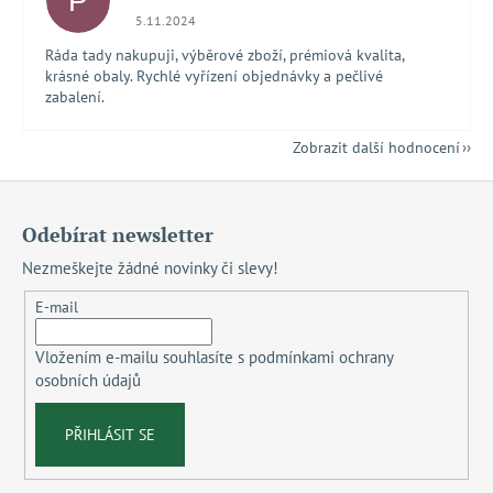
P
Hodnocení obchodu je 5 z 5 hvězdiček.
5.11.2024
Ráda tady nakupuji, výběrové zboží, prémiová kvalita,
krásné obaly. Rychlé vyřízení objednávky a pečlivé
zabalení.
Zobrazit další hodnocení
Z
á
Odebírat newsletter
p
Nezmeškejte žádné novinky či slevy!
a
t
E-mail
í
Vložením e-mailu souhlasíte s
podmínkami ochrany
osobních údajů
PŘIHLÁSIT SE