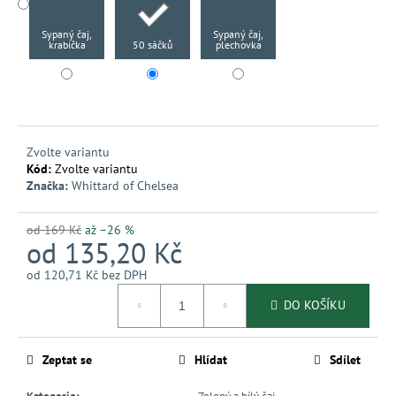
č
u
Sypaný čaj,
Sypaný čaj,
j
krabička
50 sáčků
plechovka
e
m
e
Zvolte variantu
Kód:
Zvolte variantu
Značka:
Whittard of Chelsea
od 169 Kč
až –26 %
od
135,20 Kč
od
120,71 Kč
bez DPH
Měrná
DO KOŠÍKU
cena:
Zeptat se
Hlídat
Sdílet