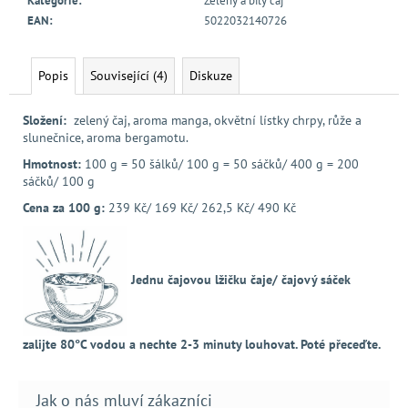
Kategorie
:
Zelený a bílý čaj
EAN
:
5022032140726
Popis
Související (4)
Diskuze
Složení:
zelený čaj, aroma manga, okvětní lístky chrpy, růže a
slunečnice, aroma bergamotu.
Hmotnost:
100 g = 50 šálků/ 100 g = 50 sáčků/ 400 g = 200
sáčků/ 100 g
Cena za 100 g:
239 Kč/ 169 Kč/ 262,5 Kč/ 490 Kč
Jednu čajovou lžičku čaje/ čajový sáček
zalijte 80°C vodou a nechte 2-3 minuty louhovat. Poté přeceďte.