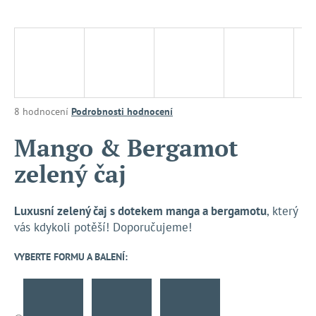
a
j
í
t
?
Průměrné
8 hodnocení
Podrobnosti hodnocení
hodnocení
produktu
Mango & Bergamot
je
HLEDAT
zelený čaj
4,0
z
5
hvězdiček.
Luxusní zelený čaj s dotekem manga a bergamotu
, který
D
vás kdykoli potěší! Doporučujeme!
o
p
VYBERTE FORMU A BALENÍ:
o
r
u