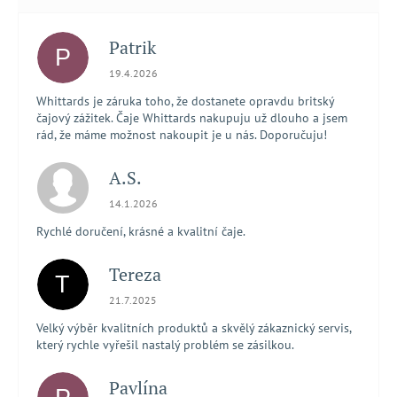
Patrik
P
Hodnocení obchodu je 5 z 5 hvězdiček.
19.4.2026
Whittards je záruka toho, že dostanete opravdu britský
čajový zážitek. Čaje Whittards nakupuju už dlouho a jsem
rád, že máme možnost nakoupit je u nás. Doporučuju!
A.S.
Hodnocení obchodu je 5 z 5 hvězdiček.
14.1.2026
Rychlé doručení, krásné a kvalitní čaje.
Tereza
T
Hodnocení obchodu je 5 z 5 hvězdiček.
21.7.2025
Velký výběr kvalitních produktů a skvělý zákaznický servis,
který rychle vyřešil nastalý problém se zásilkou.
Pavlína