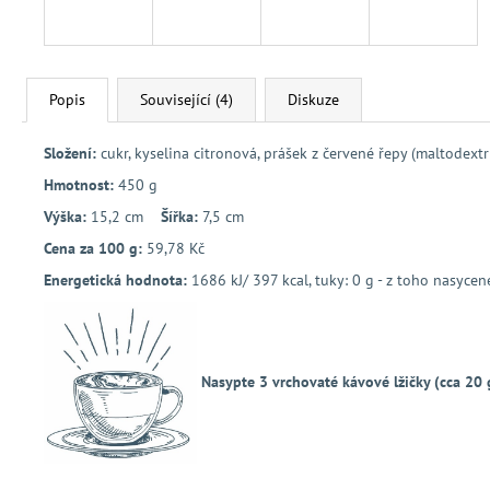
Popis
Související (4)
Diskuze
Složení:
c
ukr, kyselina citronová, prášek z červené řepy (maltodextr
Hmotnost:
450 g
Výška:
15,2 cm
Šířka:
7,5 cm
Cena za 100 g:
59,78 Kč
Energetická hodnota:
1686 kJ/ 397 kcal, tuky: 0 g - z toho nasycené 
Nasypte 3 vrchovaté kávové lžičky (cca 20 