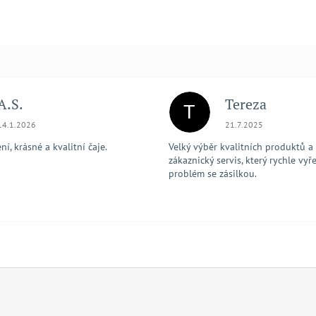
A.S.
Tereza
T
Hodnocení obchodu je 5 z 5 hvězdiček.
Hodnocení obchodu je
14.1.2026
21.7.2025
í, krásné a kvalitní čaje.
Velký výběr kvalitních produktů a
zákaznický servis, který rychle vyře
problém se zásilkou.