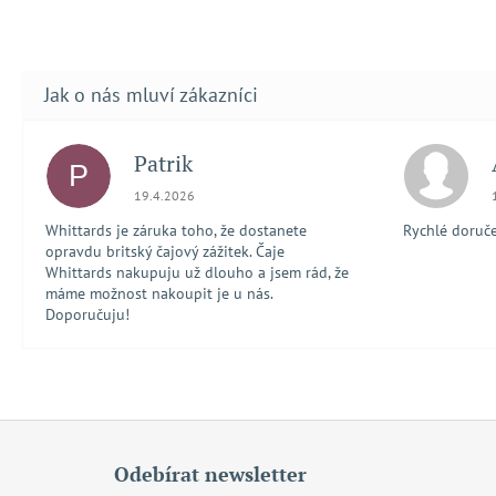
Patrik
P
Hodnocení obchodu je 5 z 5 hvězdiček.
19.4.2026
Whittards je záruka toho, že dostanete
Rychlé doručen
opravdu britský čajový zážitek. Čaje
Whittards nakupuju už dlouho a jsem rád, že
máme možnost nakoupit je u nás.
Doporučuju!
Z
á
Odebírat newsletter
p