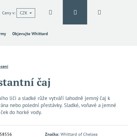
Hledat
Přihlášení
Nákupní
Ceny v:
CZK
irmy
Objevujte Whittard
košík
cení
stantní čaj
ho liči a sladké růže vytváří lahodně jemný čaj k
 rána nebo polední přestávky. Sladké, voňavé a jemné
žiček do horké vody.
58556
Značka:
Whittard of Chelsea