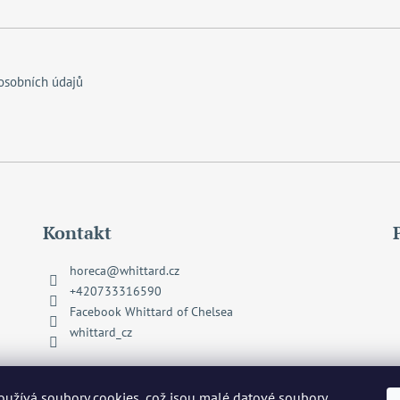
osobních údajů
Kontakt
horeca
@
whittard.cz
+420733316590
Facebook Whittard of Chelsea
whittard_cz
užívá soubory cookies, což jsou malé datové soubory,