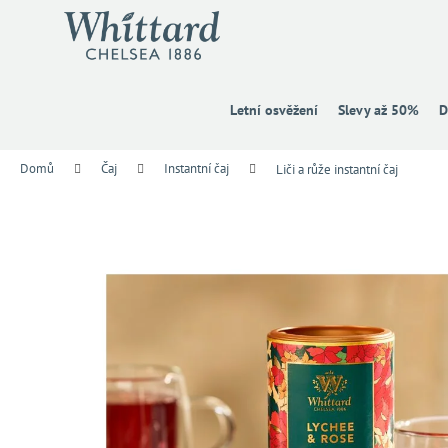
K
Přejít
na
o
obsah
Zpět
Zpět
š
do
do
í
k
obchodu
obchodu
Letní osvěžení
Slevy až 50%
D
Domů
Čaj
Instantní čaj
Liči a růže instantní čaj