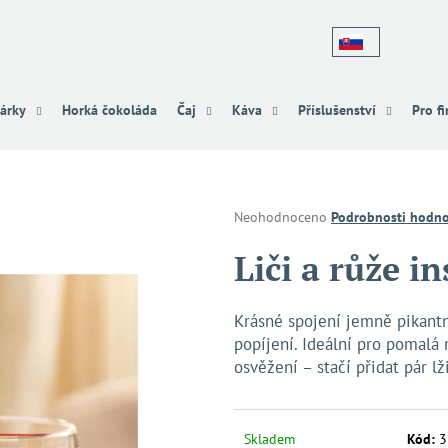
Co potřebujete najít?
árky
Horká čokoláda
Čaj
Káva
Příslušenství
Pro f
HLEDAT
Průměrné
Neohodnoceno
Podrobnosti hodno
hodnocení
produktu
Liči a růže in
Doporučujeme
je
0,0
z
Krásné spojení jemně pikantní
5
popíjení. Ideální pro pomalá
hvězdiček.
osvěžení – stačí přidat pár l
Skladem
Kód:
3