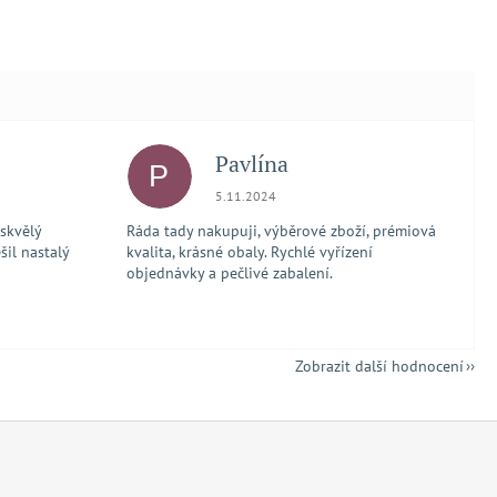
Pavlína
P
 5 z 5 hvězdiček.
Hodnocení obchodu je 5 z 5 hvězdiček.
5.11.2024
 skvělý
Ráda tady nakupuji, výběrové zboží, prémiová
šil nastalý
kvalita, krásné obaly. Rychlé vyřízení
objednávky a pečlivé zabalení.
Zobrazit další hodnocení