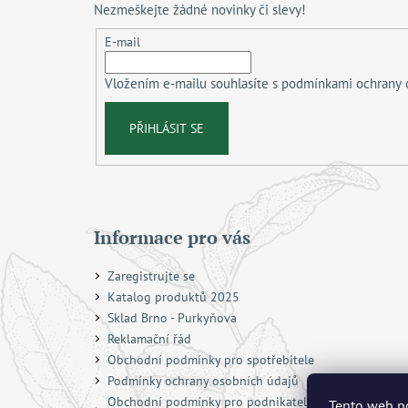
Nezmeškejte žádné novinky či slevy!
a
t
E-mail
í
Vložením e-mailu souhlasíte s
podmínkami ochrany 
PŘIHLÁSIT SE
Informace pro vás
Zaregistrujte se
Katalog produktů 2025
Sklad Brno - Purkyňova
Reklamační řád
Obchodní podmínky pro spotřebitele
Podmínky ochrany osobních údajů
Obchodní podmínky pro podnikatele a právnické
Tento web po