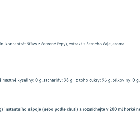
in, koncentrát šťávy z červené řepy), extrakt z černého čaje, aroma.
mastné kyseliny: 0 g, sacharidy: 98 g - z toho cukry: 96 g, bílkoviny: 0 g, 
g) instantního nápoje (nebo podle chuti) a rozmíchejte v 200 ml horké 