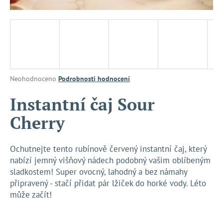
a
j
í
t
?
Průměrné
Neohodnoceno
Podrobnosti hodnocení
hodnocení
produktu
Instantní čaj Sour
je
HLEDAT
Cherry
0,0
z
5
hvězdiček.
Ochutnejte tento rubínově červený instantní čaj, který
D
nabízí jemný višňový nádech podobný vašim oblíbeným
o
sladkostem! Super ovocný, lahodný a bez námahy
p
připravený - stačí přidat pár lžiček do horké vody. Léto
o
může začít!
r
u