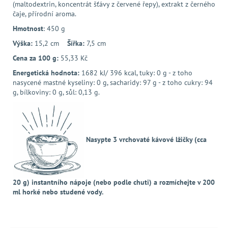
(maltodextrin, koncentrát šťávy z červené řepy), extrakt z černého
čaje, přírodní aroma.
Hmotnost
: 450 g
Výška:
15,2 cm
Šířka:
7,5 cm
Cena za 100 g:
55,33 Kč
Energetická hodnota:
1682 kJ/ 396 kcal, tuky: 0 g - z toho
nasycené mastné kyseliny: 0 g, sacharidy: 97 g - z toho cukry: 94
g, bílkoviny: 0 g, sůl: 0,13 g.
Nasypte 3 vrchovaté kávové lžičky (cca
20 g) instantního nápoje (nebo podle chuti) a rozmíchejte v 200
ml horké nebo studené vody.