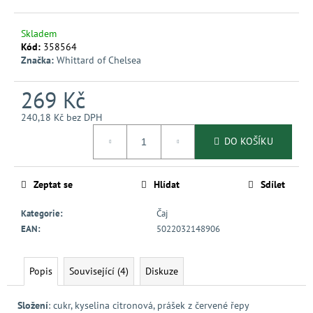
č
u
j
Skladem
e
Kód:
358564
Značka:
Whittard of Chelsea
m
e
269 Kč
240,18 Kč bez DPH
Měrná
DO KOŠÍKU
cena:
Zeptat se
Hlídat
Sdílet
Kategorie
:
Čaj
EAN
:
5022032148906
Popis
Související (4)
Diskuze
Složení
: cukr, kyselina citronová, prášek z červené řepy