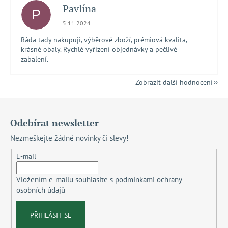
Pavlína
P
Hodnocení obchodu je 5 z 5 hvězdiček.
5.11.2024
Ráda tady nakupuji, výběrové zboží, prémiová kvalita,
krásné obaly. Rychlé vyřízení objednávky a pečlivé
zabalení.
Zobrazit další hodnocení
Z
á
Odebírat newsletter
p
Nezmeškejte žádné novinky či slevy!
a
t
E-mail
í
Vložením e-mailu souhlasíte s
podmínkami ochrany
osobních údajů
PŘIHLÁSIT SE