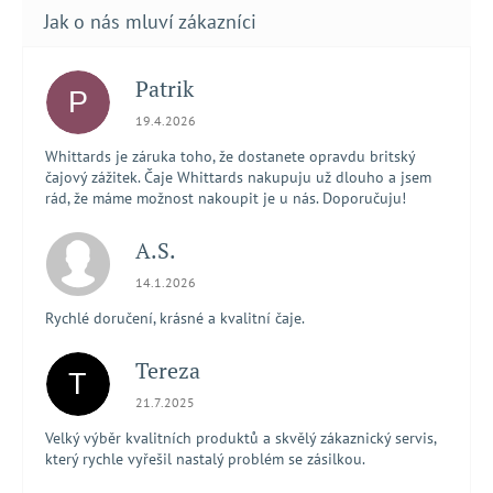
Patrik
P
Hodnocení obchodu je 5 z 5 hvězdiček.
19.4.2026
Whittards je záruka toho, že dostanete opravdu britský
čajový zážitek. Čaje Whittards nakupuju už dlouho a jsem
rád, že máme možnost nakoupit je u nás. Doporučuju!
A.S.
Hodnocení obchodu je 5 z 5 hvězdiček.
14.1.2026
Rychlé doručení, krásné a kvalitní čaje.
Tereza
T
Hodnocení obchodu je 5 z 5 hvězdiček.
21.7.2025
Velký výběr kvalitních produktů a skvělý zákaznický servis,
který rychle vyřešil nastalý problém se zásilkou.