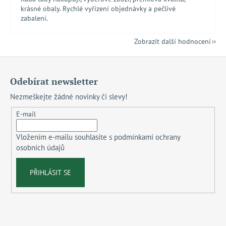
krásné obaly. Rychlé vyřízení objednávky a pečlivé
zabalení.
Zobrazit další hodnocení
Z
á
Odebírat newsletter
p
Nezmeškejte žádné novinky či slevy!
a
t
E-mail
í
Vložením e-mailu souhlasíte s
podmínkami ochrany
osobních údajů
PŘIHLÁSIT SE