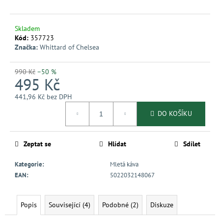
č
u
j
Skladem
e
Kód:
357723
m
Značka:
Whittard of Chelsea
e
990 Kč
–50 %
495 Kč
441,96 Kč bez DPH
Měrná
DO KOŠÍKU
cena:
Zeptat se
Hlídat
Sdílet
Kategorie
:
Mletá káva
EAN
:
5022032148067
Popis
Související (4)
Podobné (2)
Diskuze