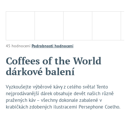
a
j
í
t
?
Průměrné
45 hodnocení
Podrobnosti hodnocení
hodnocení
produktu
Coffees of the World
je
HLEDAT
dárkové balení
3,5
z
5
hvězdiček.
Vyzkoušejte výběrové kávy z celého světa! Tento
D
nejprodávanější dárek obsahuje devět našich různě
o
pražených káv – všechny dokonale zabalené v
p
krabičkách zdobených ilustracemi Persephone Coelho.
o
r
u