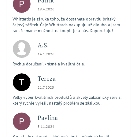
Patrik
P
Hodnocení obchodu je 5 z 5 hvězdiček.
19.4.2026
Whittards je záruka toho, že dostanete opravdu britský
čajový zážitek. Čaje Whittards nakupuju už dlouho a jsem
rád, že máme možnost nakoupit je u nás. Doporučuju!
A.S.
Hodnocení obchodu je 5 z 5 hvězdiček.
14.1.2026
Rychlé doručení, krásné a kvalitní čaje.
Tereza
T
Hodnocení obchodu je 5 z 5 hvězdiček.
21.7.2025
Velký výběr kvalitních produktů a skvělý zákaznický servis,
který rychle vyřešil nastalý problém se zásilkou.
Pavlína
P
Hodnocení obchodu je 5 z 5 hvězdiček.
5.11.2024
Ráda tady nakupuji, výběrové zboží, prémiová kvalita,