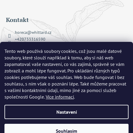
Kontakt
horeca
@
whittard.cz
+420733316590
Facebook Whittard of Chelsea
Tento web používá soubory cookies, což jsou malé datové
whittard_cz
soubory, které slouží například k tomu, aby si náš web
zapamatoval vaše nastavení, co vás zajímá, správně se vám
zobrazil a mohl lépe fungovat. Pro ukládání různých typů
Přijímáme online platby
cookies potřebujeme váš souhlas. Web bude fungovat i bez
souhlasu, s ním však o poznání lépe. Také můžeme pracovat
s vašimi kontaktními údaji, mimo jiné za pomoci služeb
společnosti Google.
Více informací
.
Nastavení
Copyright 2026
Whittard of Chelsea
. Všechna práva vyhrazena.
Upravit nastavení cookies
Vytvořil Shoptet
|
mime digital
Souhlasím