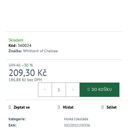
č
u
j
e
m
e
Skladem
Kód:
360024
Značka:
Whittard of Chelsea
299 Kč
–30 %
209,30 Kč
186,88 Kč bez DPH
Měrná
DO KOŠÍKU
cena:
Zeptat se
Hlídat
Sdílet
Kategorie
:
Horká čokoláda
EAN
:
5022032150336