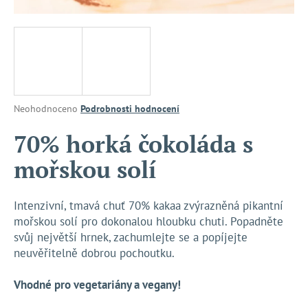
a
j
í
t
?
Průměrné
Neohodnoceno
Podrobnosti hodnocení
hodnocení
produktu
70% horká čokoláda s
je
HLEDAT
mořskou solí
0,0
z
5
hvězdiček.
Intenzivní, tmavá chuť 70% kakaa zvýrazněná pikantní
D
mořskou solí pro dokonalou hloubku chuti. Popadněte
o
svůj největší hrnek, zachumlejte se a popíjejte
p
neuvěřitelně dobrou pochoutku.
o
r
Vhodné pro vegetariány a vegany!
u