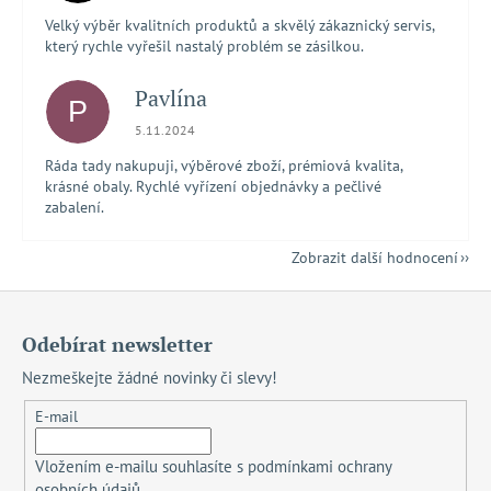
Velký výběr kvalitních produktů a skvělý zákaznický servis,
který rychle vyřešil nastalý problém se zásilkou.
Pavlína
P
Hodnocení obchodu je 5 z 5 hvězdiček.
5.11.2024
Ráda tady nakupuji, výběrové zboží, prémiová kvalita,
krásné obaly. Rychlé vyřízení objednávky a pečlivé
zabalení.
Zobrazit další hodnocení
Z
á
Odebírat newsletter
p
Nezmeškejte žádné novinky či slevy!
a
t
E-mail
í
Vložením e-mailu souhlasíte s
podmínkami ochrany
osobních údajů