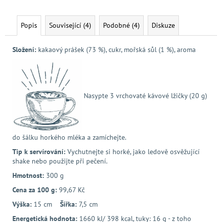
Popis
Související (4)
Podobné (4)
Diskuze
Složení:
kakaový prášek (73 %), cukr, mořská sůl (1 %), aroma
Nasypte 3 vrchovaté kávové lžičky (20 g)
do šálku horkého mléka a zamíchejte.
Tip k servírování:
Vychutnejte si horké, jako ledově osvěžující
shake nebo použijte při pečení.
Hmotnost:
300 g
Cena za 100 g:
99,67 Kč
Výška:
15 cm
Šířka:
7,5 cm
Energetická hodnota:
1660 kJ/ 398 kcal, tuky: 16 g - z toho