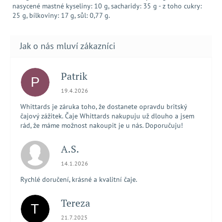
nasycené mastné kyseliny: 10 g, sacharidy: 35 g - z toho cukry:
25 g, bílkoviny: 17 g, sůl: 0,77 g.
Patrik
P
Hodnocení obchodu je 5 z 5 hvězdiček.
19.4.2026
Whittards je záruka toho, že dostanete opravdu britský
čajový zážitek. Čaje Whittards nakupuju už dlouho a jsem
rád, že máme možnost nakoupit je u nás. Doporučuju!
A.S.
Hodnocení obchodu je 5 z 5 hvězdiček.
14.1.2026
Rychlé doručení, krásné a kvalitní čaje.
Tereza
T
Hodnocení obchodu je 5 z 5 hvězdiček.
21.7.2025