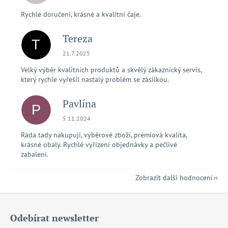
Rychlé doručení, krásné a kvalitní čaje.
Tereza
T
Hodnocení obchodu je 5 z 5 hvězdiček.
21.7.2025
Velký výběr kvalitních produktů a skvělý zákaznický servis,
který rychle vyřešil nastalý problém se zásilkou.
Pavlína
P
Hodnocení obchodu je 5 z 5 hvězdiček.
5.11.2024
Ráda tady nakupuji, výběrové zboží, prémiová kvalita,
krásné obaly. Rychlé vyřízení objednávky a pečlivé
zabalení.
Zobrazit další hodnocení
Z
á
Odebírat newsletter
p