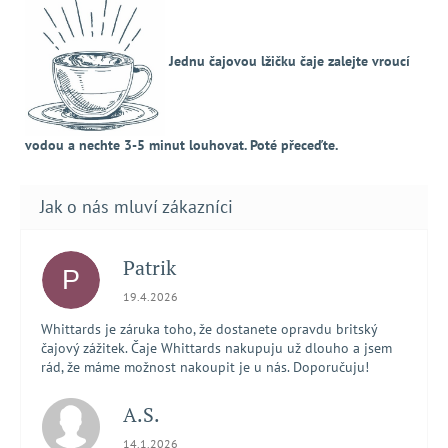
Jednu čajovou lžičku čaje zalejte vroucí
vodou a nechte 3-5 minut louhovat. Poté přeceďte.
Patrik
P
Hodnocení obchodu je 5 z 5 hvězdiček.
19.4.2026
Whittards je záruka toho, že dostanete opravdu britský
čajový zážitek. Čaje Whittards nakupuju už dlouho a jsem
rád, že máme možnost nakoupit je u nás. Doporučuju!
A.S.
Hodnocení obchodu je 5 z 5 hvězdiček.
14.1.2026