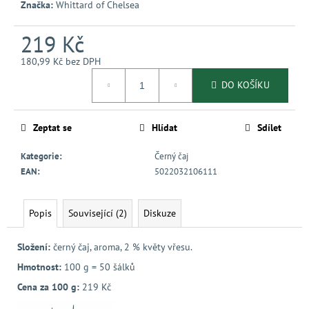
č
Značka:
Whittard of Chelsea
u
j
219 Kč
e
m
180,99 Kč bez DPH
Měrná
e
DO KOŠÍKU
cena:
Zeptat se
Hlídat
Sdílet
Kategorie
:
Černý čaj
EAN
:
5022032106111
Popis
Související (2)
Diskuze
Složení:
černý čaj, aroma, 2 % květy vřesu.
Hmotnost:
100 g = 50 šálků
Cena za 100 g:
219 Kč