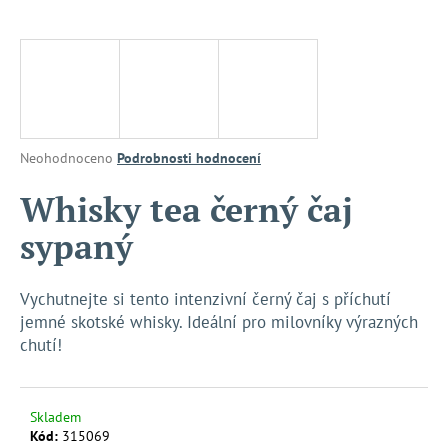
a
j
í
t
?
Průměrné
Neohodnoceno
Podrobnosti hodnocení
hodnocení
produktu
Whisky tea černý čaj
je
HLEDAT
sypaný
0,0
z
5
hvězdiček.
Vychutnejte si tento intenzivní černý čaj s příchutí
D
jemné skotské whisky. Ideální pro milovníky výrazných
o
chutí!
p
o
r
Skladem
u
Kód:
315069