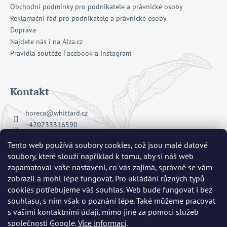
Obchodní podmínky pro podnikatele a právnické osoby
Reklamační řád pro podnikatele a právnické osoby
Doprava
Najdete nás i na Alza.cz
Pravidla soutěže Facebook a Instagram
Kontakt
horeca
@
whittard.cz
+420733316590
Facebook Whittard of Chelsea
Tento web používá soubory cookies, což jsou malé datové
whittard_cz
soubory, které slouží například k tomu, aby si náš web
zapamatoval vaše nastavení, co vás zajímá, správně se vám
zobrazil a mohl lépe fungovat. Pro ukládání různých typů
Přijímáme online platby
cookies potřebujeme váš souhlas. Web bude fungovat i bez
souhlasu, s ním však o poznání lépe. Také můžeme pracovat
s vašimi kontaktními údaji, mimo jiné za pomoci služeb
společnosti Google.
Více informací
.