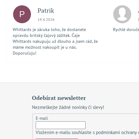
Patrik
P
Hodnocení obchodu je 5 z 5 hvězdiček.
19.4.2026
Whittards je záruka toho, že dostanete
Rychlé doručen
opravdu britský čajový zážitek. Čaje
Whittards nakupuju už dlouho a jsem rád, že
máme možnost nakoupit je u nás.
Doporučuju!
Z
á
Odebírat newsletter
p
Nezmeškejte žádné novinky či slevy!
a
t
E-mail
í
Vložením e-mailu souhlasíte s
podmínkami ochrany 