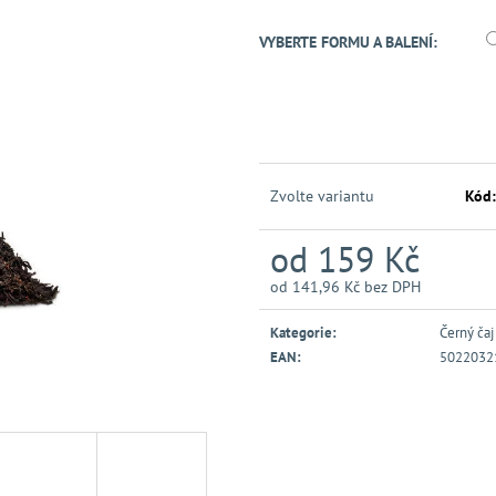
VYBERTE FORMU A BALENÍ:
Zvolte variantu
Kód:
od
159 Kč
od
141,96 Kč
bez DPH
Měrná
cena:
Kategorie
:
Černý čaj
EAN
:
5022032