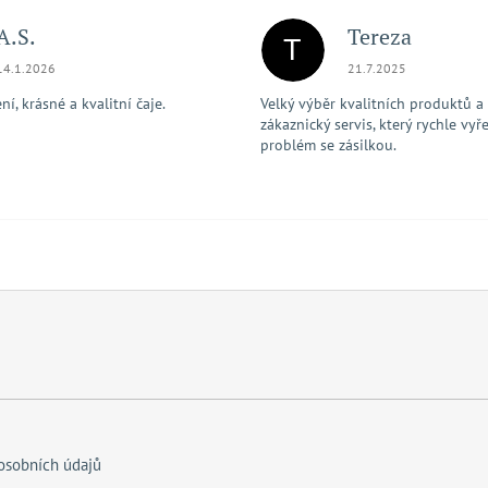
A.S.
Tereza
T
Hodnocení obchodu je 5 z 5 hvězdiček.
Hodnocení obchodu je
14.1.2026
21.7.2025
í, krásné a kvalitní čaje.
Velký výběr kvalitních produktů a
zákaznický servis, který rychle vyře
problém se zásilkou.
osobních údajů