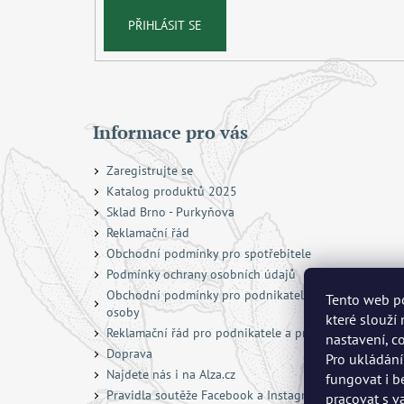
PŘIHLÁSIT SE
Informace pro vás
Zaregistrujte se
Katalog produktů 2025
Sklad Brno - Purkyňova
Reklamační řád
Obchodní podmínky pro spotřebitele
Podmínky ochrany osobních údajů
Obchodní podmínky pro podnikatele a právnické
Tento web po
osoby
které slouží
Reklamační řád pro podnikatele a právnické osoby
nastavení, c
Doprava
Pro ukládání
Najdete nás i na Alza.cz
fungovat i b
Pravidla soutěže Facebook a Instagram
pracovat s v