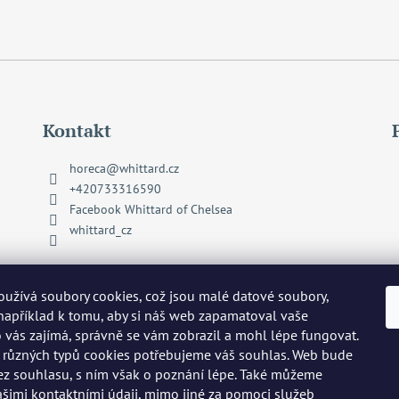
Kontakt
horeca
@
whittard.cz
+420733316590
Facebook Whittard of Chelsea
whittard_cz
užívá soubory cookies, což jsou malé datové soubory,
 například k tomu, aby si náš web zapamatoval vaše
o vás zajímá, správně se vám zobrazil a mohl lépe fungovat.
 různých typů cookies potřebujeme váš souhlas. Web bude
ez souhlasu, s ním však o poznání lépe. Také můžeme
ašimi kontaktními údaji, mimo jiné za pomoci služeb