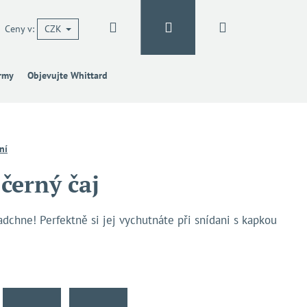
Hledat
Přihlášení
Nákupní
Ceny v:
CZK
irmy
Objevujte Whittard
košík
ní
černý čaj
dchne! Perfektně si jej vychutnáte při snídani s kapkou