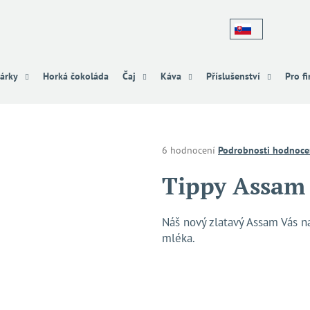
Co potřebujete najít?
árky
Horká čokoláda
Čaj
Káva
Příslušenství
Pro f
HLEDAT
Průměrné
6 hodnocení
Podrobnosti hodnoce
hodnocení
produktu
Tippy Assam 
Doporučujeme
je
4,2
z
Náš nový zlatavý Assam Vás na
5
mléka.
hvězdiček.