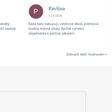
Pavlína
P
 5 z 5 hvězdiček.
Hodnocení obchodu je 5 z 5 hvězdiček.
5.11.2024
 skvělý
Ráda tady nakupuji, výběrové zboží, prémiová
šil nastalý
kvalita, krásné obaly. Rychlé vyřízení
objednávky a pečlivé zabalení.
Zobrazit další hodnocení