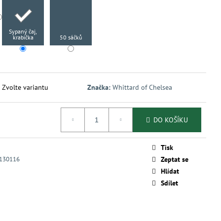
Sypaný čaj,
krabička
50 sáčků
Zvolte variantu
Značka:
Whittard of Chelsea
DO KOŠÍKU
Tisk
130116
Zeptat se
Hlídat
Sdílet