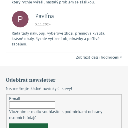
který rychle vyřešil nastalý problém se zásilkou.
Pavlína
P
Hodnocení obchodu je 5 z 5 hvězdiček.
5.11.2024
Ráda tady nakupuji, výběrové zboží, prémiová kvalita,
krásné obaly. Rychlé vyřízení objednávky a pečlivé
zabalení.
Zobrazit další hodnocení
Z
á
Odebírat newsletter
p
Nezmeškejte žádné novinky či slevy!
a
t
E-mail
í
Vložením e-mailu souhlasíte s
podmínkami ochrany
osobních údajů