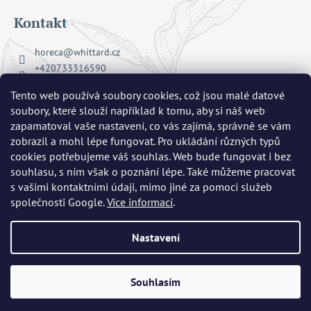
Kontakt
horeca
@
whittard.cz
+420733316590
Facebook Whittard of Chelsea
Tento web používá soubory cookies, což jsou malé datové
whittard_cz
soubory, které slouží například k tomu, aby si náš web
zapamatoval vaše nastavení, co vás zajímá, správně se vám
zobrazil a mohl lépe fungovat. Pro ukládání různých typů
Přijímáme online platby
cookies potřebujeme váš souhlas. Web bude fungovat i bez
souhlasu, s ním však o poznání lépe. Také můžeme pracovat
s vašimi kontaktními údaji, mimo jiné za pomoci služeb
společnosti Google.
Více informací
.
Nastavení
Copyright 2026
Whittard of Chelsea
. Všechna práva vyhrazena.
Upravit nastavení cookies
Vytvořil Shoptet
|
mime digital
Souhlasím