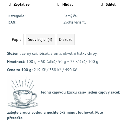
Zeptat se
Hlídat
Sdílet
Kategorie
:
Černý čaj
EAN
:
Zvolte variantu
Popis
Související (4)
Diskuze
Složení:
černý čaj, ibišek, aroma, okvětní lístky chrpy.
Hmotnost:
100 g = 50 šálků/ 50 g = 25 sáčků/ 100 g
Cena za 100 g:
219 Kč / 338 Kč / 490 Kč
Jednu čajovou lžičku čaje/ jeden čajový sáček
zalejte vroucí vodou a nechte 3-5 minut louhovat. Poté
přeceďte.