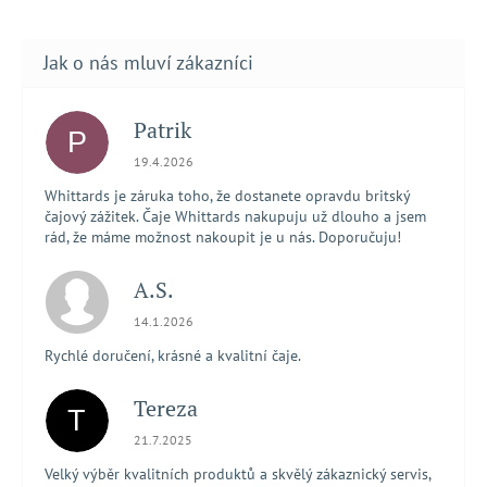
Patrik
P
Hodnocení obchodu je 5 z 5 hvězdiček.
19.4.2026
Whittards je záruka toho, že dostanete opravdu britský
čajový zážitek. Čaje Whittards nakupuju už dlouho a jsem
rád, že máme možnost nakoupit je u nás. Doporučuju!
A.S.
Hodnocení obchodu je 5 z 5 hvězdiček.
14.1.2026
Rychlé doručení, krásné a kvalitní čaje.
Tereza
T
Hodnocení obchodu je 5 z 5 hvězdiček.
21.7.2025
Velký výběr kvalitních produktů a skvělý zákaznický servis,