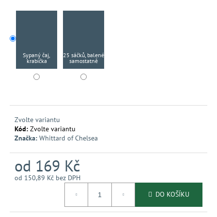
č
u
j
e
m
e
Sypaný čaj,
25 sáčků, balené
krabička
samostatně
Zvolte variantu
Kód:
Zvolte variantu
Značka:
Whittard of Chelsea
od
169 Kč
od
150,89 Kč
bez DPH
Měrná
DO KOŠÍKU
cena: