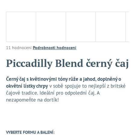
a
j
í
t
?
Průměrné
11 hodnocení
Podrobnosti hodnocení
hodnocení
produktu
Piccadilly Blend černý čaj
je
HLEDAT
4,6
z
Černý čaj s květinovými tóny růže a jahod, doplněný o
5
okvětní lístky chrpy
v sobě spojuje to nejlepší z britské
hvězdiček.
čajové tradice. Ideální pro odpolední čaj. A
D
nezapomeňte na dortík!
o
p
o
r
u
VYBERTE FORMU A BALENÍ: