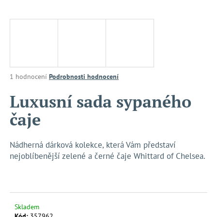
a
j
í
t
?
Průměrné
1 hodnocení
Podrobnosti hodnocení
hodnocení
produktu
Luxusní sada sypaného
je
HLEDAT
čaje
5,0
z
5
hvězdiček.
Nádherná dárková kolekce, která Vám představí
D
nejoblíbenější zelené a černé čaje Whittard of Chelsea.
o
p
o
r
u
Skladem
Kód:
357962