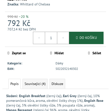
č
Značka:
Whittard of Chelsea
u
j
e
990 Kč
–20 %
792 Kč
m
e
707,14 Kč bez DPH
Měrná
DO KOŠÍKU
cena:
Zeptat se
Hlídat
Sdílet
Kategorie
:
Dárky
EAN
:
5022032148302
Popis
Související (4)
Diskuze
Složení:
English Breakfast
(černý čaj),
Earl Grey
(černý čaj, 10%
pomerančová kůra, aroma, okvětní lístky chrpy 1%),
English Rose
(černý čaj, 3% okvětní lístky růže, 3% poupata růže, aroma),
Mango Bergamot
(zelený čaj 96%, aroma, okvětní lístky