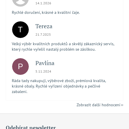
Hodnocení obchodu je 5 z 5 hvězdiček.
14.1.2026
Rychlé doručení, krásné a kvalitní čaje.
Tereza
T
Hodnocení obchodu je 5 z 5 hvězdiček.
21.7.2025
Velký výběr kvalitních produktů a skvělý zákaznický servis,
který rychle vyřešil nastalý problém se zásilkou.
Pavlína
P
Hodnocení obchodu je 5 z 5 hvězdiček.
5.11.2024
Ráda tady nakupuji, výběrové zboží, prémiová kvalita,
krásné obaly. Rychlé vyřízení objednávky a pečlivé
zabalení.
Zobrazit další hodnocení
Z
á
Odebírat newsletter