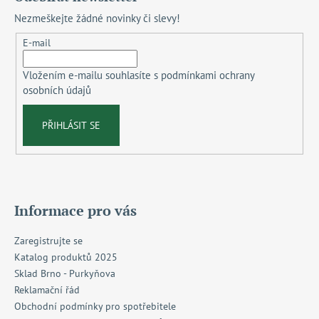
p
Nezmeškejte žádné novinky či slevy!
a
t
E-mail
í
Vložením e-mailu souhlasíte s
podmínkami ochrany
osobních údajů
PŘIHLÁSIT SE
Informace pro vás
Zaregistrujte se
Katalog produktů 2025
Sklad Brno - Purkyňova
Reklamační řád
Obchodní podmínky pro spotřebitele