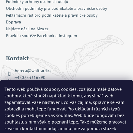
Podmínky ochrany osobních údajů
Obchodní podmínky pro podnikatele a právnické osoby
Reklamační řád pro podnikatele a právnické osoby
Doprava
Najdete nás i na Alza.cz
Pravidla soutěže Facebook a Instagram
Kontakt
horeca
@
whittard.cz
+420733316590
Facebook Whittard of Chelsea
Tento web používá soubory cookies, což jsou malé datové
whittard_cz
soubory, které slouží například k tomu, aby si náš web
zapamatoval vaše nastavení, co vás zajímá, správně se vám
zobrazil a mohl lépe fungovat. Pro ukládání různých typů
Přijímáme online platby
cookies potřebujeme váš souhlas. Web bude fungovat i bez
souhlasu, s ním však o poznání lépe. Také můžeme pracovat
s vašimi kontaktními údaji, mimo jiné za pomoci služeb