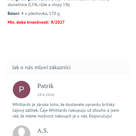
slunečnice 0,5%, růže a chrpy 1%)
Balení
: 4 x plechovka, 170 g
Min. doba trvanlivosti: 9/2027
Patrik
P
Hodnocení obchodu je 5 z 5 hvězdiček.
19.4.2026
Whittards je záruka toho, že dostanete opravdu britský
čajový zážitek. Čaje Whittards nakupuju už dlouho a jsem
rád, že máme možnost nakoupit je u nás. Doporučuju!
A.S.