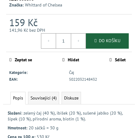
č
Značka:
Whittard of Chelsea
u
j
159 Kč
e
m
141,96 Kč bez DPH
e
Měrná
DO KOŠÍKU
cena:
Zeptat se
Hlídat
Sdílet
Kategorie
:
Čaj
EAN
:
5022032148432
Popis
Související (4)
Diskuze
Složení
: zelený čaj (40 %), ibišek (20 %), sušené jablko (20 %),
šípek (10 %), přírodní aroma, biotin (1 %).
Hmotnost:
20 sáčků = 30 g
Cena za 100 g:
530 Kč