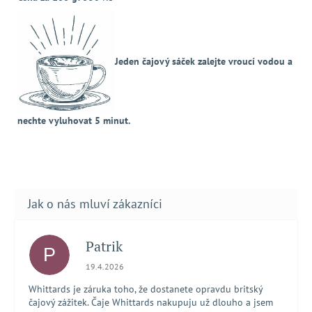
Jeden čajový sáček zalejte vroucí vodou a
nechte vyluhovat 5 minut.
Patrik
P
Hodnocení obchodu je 5 z 5 hvězdiček.
19.4.2026
Whittards je záruka toho, že dostanete opravdu britský
čajový zážitek. Čaje Whittards nakupuju už dlouho a jsem