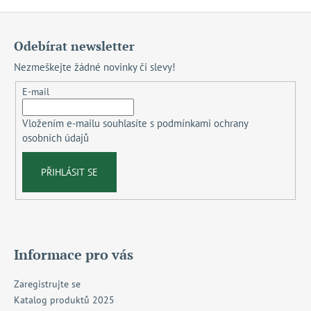
Z
á
Odebírat newsletter
p
Nezmeškejte žádné novinky či slevy!
a
t
E-mail
í
Vložením e-mailu souhlasíte s
podmínkami ochrany
osobních údajů
PŘIHLÁSIT SE
Informace pro vás
Zaregistrujte se
Katalog produktů 2025