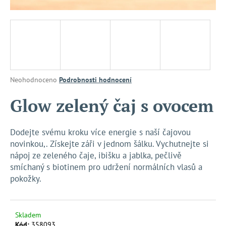
a
j
í
t
?
Průměrné
Neohodnoceno
Podrobnosti hodnocení
hodnocení
produktu
Glow zelený čaj s ovocem
je
HLEDAT
0,0
z
Dodejte svému kroku více energie s naší čajovou
5
novinkou,. Získejte záři v jednom šálku. Vychutnejte si
hvězdiček.
nápoj ze zeleného čaje, ibišku a jablka, pečlivě
D
smíchaný s biotinem pro udržení normálních vlasů a
o
pokožky.
p
o
r
u
Skladem
Kód:
358093