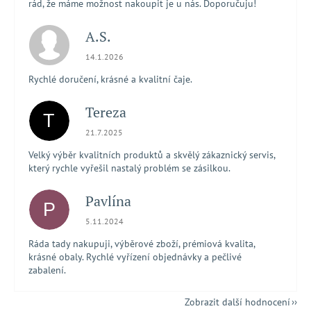
rád, že máme možnost nakoupit je u nás. Doporučuju!
A.S.
Hodnocení obchodu je 5 z 5 hvězdiček.
14.1.2026
Rychlé doručení, krásné a kvalitní čaje.
Tereza
T
Hodnocení obchodu je 5 z 5 hvězdiček.
21.7.2025
Velký výběr kvalitních produktů a skvělý zákaznický servis,
který rychle vyřešil nastalý problém se zásilkou.
Pavlína
P
Hodnocení obchodu je 5 z 5 hvězdiček.
5.11.2024
Ráda tady nakupuji, výběrové zboží, prémiová kvalita,
krásné obaly. Rychlé vyřízení objednávky a pečlivé
zabalení.
Zobrazit další hodnocení