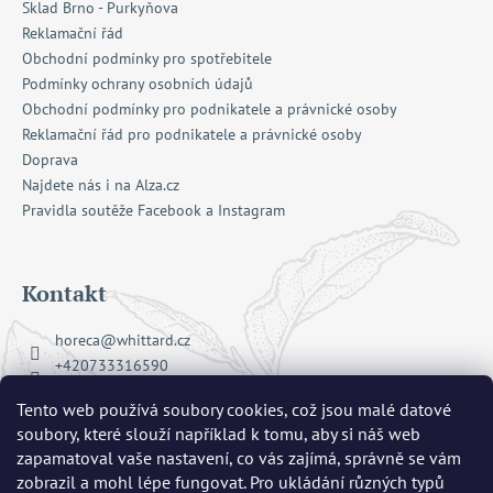
Sklad Brno - Purkyňova
Reklamační řád
Obchodní podmínky pro spotřebitele
Podmínky ochrany osobních údajů
Obchodní podmínky pro podnikatele a právnické osoby
Reklamační řád pro podnikatele a právnické osoby
Doprava
Najdete nás i na Alza.cz
Pravidla soutěže Facebook a Instagram
Kontakt
horeca
@
whittard.cz
+420733316590
Facebook Whittard of Chelsea
Tento web používá soubory cookies, což jsou malé datové
whittard_cz
soubory, které slouží například k tomu, aby si náš web
zapamatoval vaše nastavení, co vás zajímá, správně se vám
zobrazil a mohl lépe fungovat. Pro ukládání různých typů
Přijímáme online platby