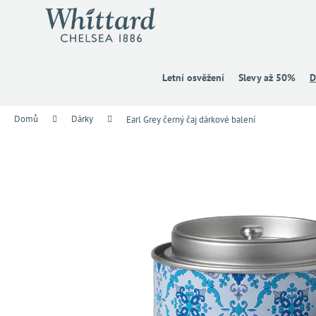
K
Přejít
na
o
obsah
Zpět
Zpět
š
do
do
í
k
obchodu
obchodu
Letní osvěžení
Slevy až 50%
D
Domů
Dárky
Earl Grey černý čaj dárkové balení