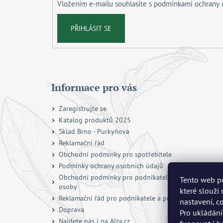
Vložením e-mailu souhlasíte s
podmínkami ochrany 
PŘIHLÁSIT SE
Informace pro vás
Zaregistrujte se
Katalog produktů 2025
Sklad Brno - Purkyňova
Reklamační řád
Obchodní podmínky pro spotřebitele
Podmínky ochrany osobních údajů
Obchodní podmínky pro podnikatele a právnické
Tento web po
osoby
které slouží
Reklamační řád pro podnikatele a právnické osoby
nastavení, c
Doprava
Pro ukládání
Najdete nás i na Alza.cz