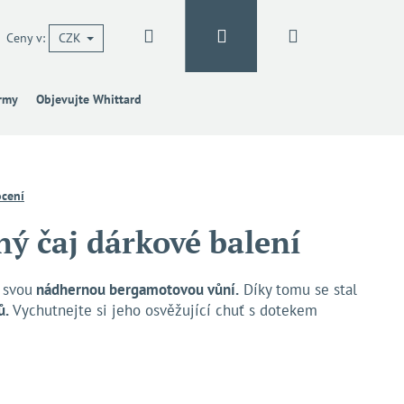
Hledat
Přihlášení
Nákupní
Ceny v:
CZK
irmy
Objevujte Whittard
košík
cení
ný čaj dárkové balení
 svou
nádhernou bergamotovou vůní.
Díky tomu se stal
ů.
Vychutnejte si jeho osvěžující chuť s dotekem