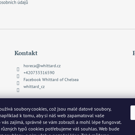
osobních údajů
Kontakt
horeca
@
whittard.cz
+420733316590
Facebook Whittard of Chelsea
whittard_cz
užívá soubory cookies, což jsou malé datové soubory,
 například k tomu, aby si náš web zapamatoval vaše
o vás zajímá, správně se vám zobrazil a mohl lépe fungovat.
 různých typů cookies potřebujeme váš souhlas. Web bude