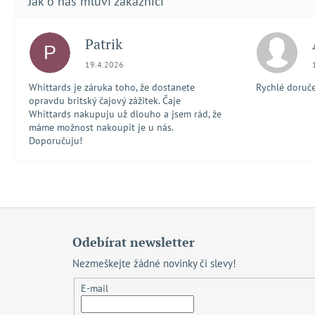
Patrik
P
Hodnocení obchodu je 5 z 5 hvězdiček.
19.4.2026
Whittards je záruka toho, že dostanete
Rychlé doručen
opravdu britský čajový zážitek. Čaje
Whittards nakupuju už dlouho a jsem rád, že
máme možnost nakoupit je u nás.
Doporučuju!
Z
á
Odebírat newsletter
p
Nezmeškejte žádné novinky či slevy!
a
t
E-mail
í