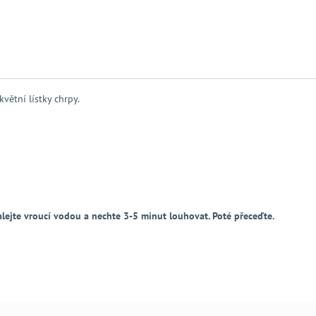
ětní lístky chrpy.
alejte vroucí vodou a nechte 3-5 minut louhovat. Poté přeceďte.