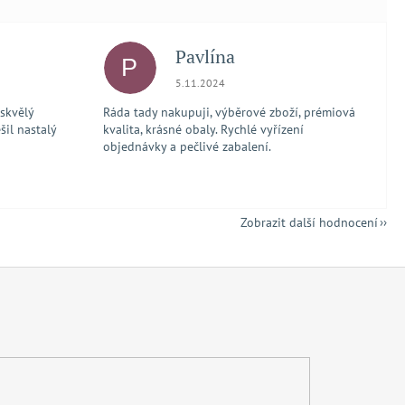
Pavlína
P
 5 z 5 hvězdiček.
Hodnocení obchodu je 5 z 5 hvězdiček.
5.11.2024
 skvělý
Ráda tady nakupuji, výběrové zboží, prémiová
šil nastalý
kvalita, krásné obaly. Rychlé vyřízení
objednávky a pečlivé zabalení.
Zobrazit další hodnocení