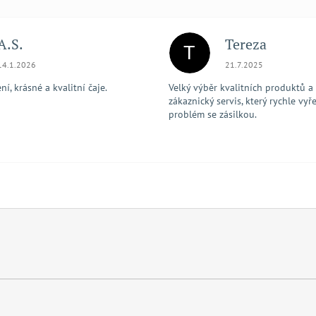
A.S.
Tereza
T
Hodnocení obchodu je 5 z 5 hvězdiček.
Hodnocení obchodu je
14.1.2026
21.7.2025
í, krásné a kvalitní čaje.
Velký výběr kvalitních produktů a
zákaznický servis, který rychle vyře
problém se zásilkou.