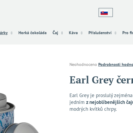
Co potřebujete najít?
árky
Horká čokoláda
Čaj
Káva
Příslušenství
Pro f
HLEDAT
Průměrné
Neohodnoceno
Podrobnosti hodno
hodnocení
produktu
Earl Grey čer
Doporučujeme
je
0,0
z
Earl Grey je proslulý zejména
5
jedním
z nejoblíbenějších čaj
hvězdiček.
modrých kvítků chrpy.