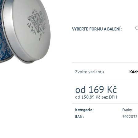
VYBERTE FORMU A BALENÍ:
Zvolte variantu
Kód:
od
169 Kč
od
150,89 Kč
bez DPH
Měrná
cena:
Kategorie
:
Dárky
EAN
:
5022032