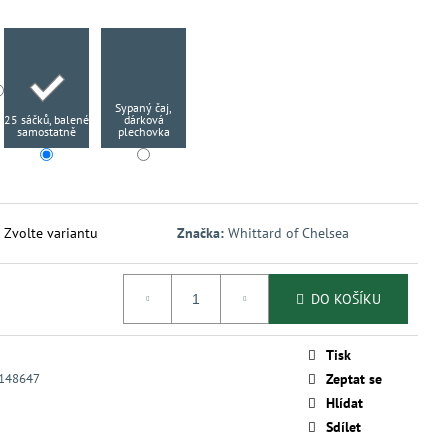
Sypaný čaj,
25 sáčků, balené
dárková
samostatně
plechovka
Zvolte variantu
Značka:
Whittard of Chelsea
DO KOŠÍKU
Tisk
148647
Zeptat se
Hlídat
Sdílet