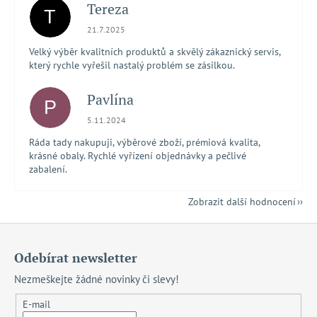
Tereza
T
Hodnocení obchodu je 5 z 5 hvězdiček.
21.7.2025
Velký výběr kvalitních produktů a skvělý zákaznický servis,
který rychle vyřešil nastalý problém se zásilkou.
Pavlína
P
Hodnocení obchodu je 5 z 5 hvězdiček.
5.11.2024
Ráda tady nakupuji, výběrové zboží, prémiová kvalita,
krásné obaly. Rychlé vyřízení objednávky a pečlivé
zabalení.
Zobrazit další hodnocení
Z
á
Odebírat newsletter
p
Nezmeškejte žádné novinky či slevy!
a
t
E-mail