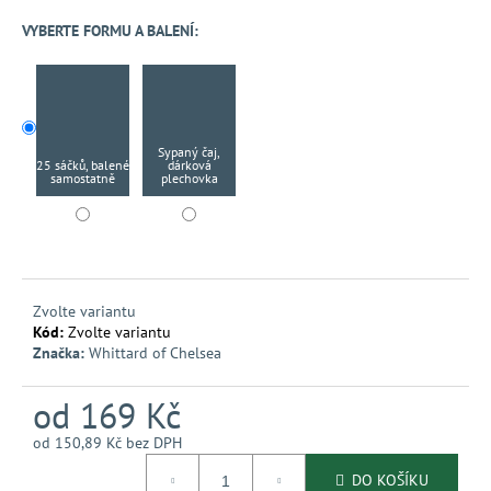
č
u
VYBERTE FORMU A BALENÍ:
j
e
m
e
Sypaný čaj,
25 sáčků, balené
dárková
samostatně
plechovka
Zvolte variantu
Kód:
Zvolte variantu
Značka:
Whittard of Chelsea
od
169 Kč
od
150,89 Kč
bez DPH
Měrná
DO KOŠÍKU
cena: