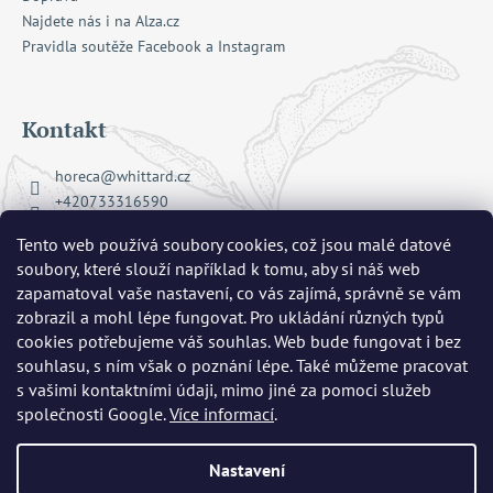
Najdete nás i na Alza.cz
Pravidla soutěže Facebook a Instagram
Kontakt
horeca
@
whittard.cz
+420733316590
Facebook Whittard of Chelsea
Tento web používá soubory cookies, což jsou malé datové
whittard_cz
soubory, které slouží například k tomu, aby si náš web
zapamatoval vaše nastavení, co vás zajímá, správně se vám
zobrazil a mohl lépe fungovat. Pro ukládání různých typů
Přijímáme online platby
cookies potřebujeme váš souhlas. Web bude fungovat i bez
souhlasu, s ním však o poznání lépe. Také můžeme pracovat
s vašimi kontaktními údaji, mimo jiné za pomoci služeb
společnosti Google.
Více informací
.
Nastavení
Copyright 2026
Whittard of Chelsea
. Všechna práva vyhrazena.