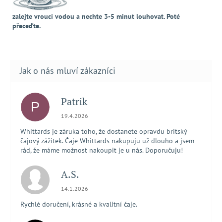
zalejte vroucí vodou a nechte 3-5 minut louhovat. Poté
přeceďte.
Patrik
P
Hodnocení obchodu je 5 z 5 hvězdiček.
19.4.2026
Whittards je záruka toho, že dostanete opravdu britský
čajový zážitek. Čaje Whittards nakupuju už dlouho a jsem
rád, že máme možnost nakoupit je u nás. Doporučuju!
A.S.
Hodnocení obchodu je 5 z 5 hvězdiček.
14.1.2026
Rychlé doručení, krásné a kvalitní čaje.