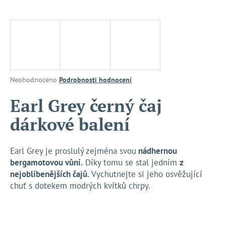
a
j
í
t
?
Průměrné
Neohodnoceno
Podrobnosti hodnocení
hodnocení
produktu
Earl Grey černý čaj
je
HLEDAT
dárkové balení
0,0
z
5
hvězdiček.
Earl Grey je proslulý zejména svou
nádhernou
D
bergamotovou vůní.
Díky tomu se stal jedním
z
o
nejoblíbenějších čajů.
Vychutnejte si jeho osvěžující
p
chuť s dotekem modrých kvítků chrpy.
o
r
u