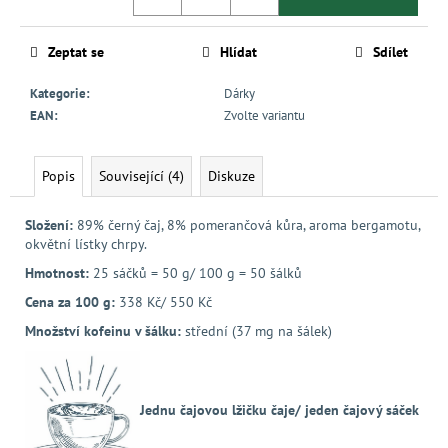
Zeptat se
Hlídat
Sdílet
Kategorie
:
Dárky
EAN
:
Zvolte variantu
Popis
Související (4)
Diskuze
Složení:
89% černý čaj, 8% pomerančová kůra, aroma bergamotu,
okvětní lístky chrpy.
Hmotnost:
25 sáčků = 50 g/
100 g = 50 šálků
Cena za 100 g:
338 Kč/ 550 Kč
Množství kofeinu v šálku:
střední (37 mg na šálek)
Jednu čajovou lžičku čaje/ jeden čajový sáček