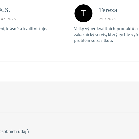
A.S.
Tereza
T
Hodnocení obchodu je 5 z 5 hvězdiček.
Hodnocení obchodu je
14.1.2026
21.7.2025
í, krásné a kvalitní čaje.
Velký výběr kvalitních produktů a
zákaznický servis, který rychle vyře
problém se zásilkou.
osobních údajů