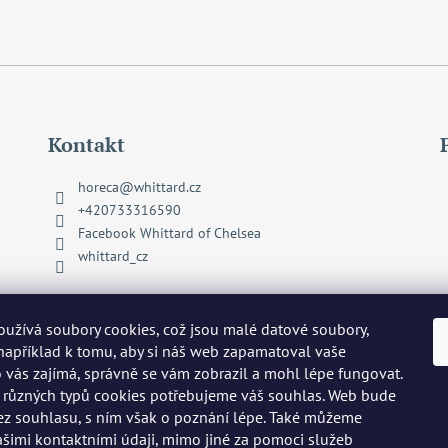
Kontakt
horeca
@
whittard.cz
+420733316590
Facebook Whittard of Chelsea
whittard_cz
užívá soubory cookies, což jsou malé datové soubory,
 například k tomu, aby si náš web zapamatoval vaše
o vás zajímá, správně se vám zobrazil a mohl lépe fungovat.
 různých typů cookies potřebujeme váš souhlas. Web bude
ez souhlasu, s ním však o poznání lépe. Také můžeme
ašimi kontaktními údaji, mimo jiné za pomoci služeb