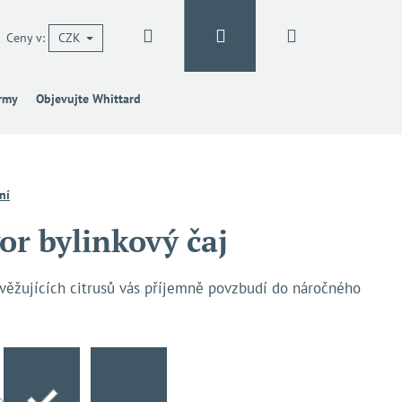
Hledat
Přihlášení
Nákupní
Ceny v:
CZK
irmy
Objevujte Whittard
košík
ní
or bylinkový čaj
věžujících citrusů vás příjemně povzbudí do náročného