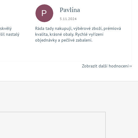
Pavlína
P
 5 z 5 hvězdiček.
Hodnocení obchodu je 5 z 5 hvězdiček.
5.11.2024
 skvělý
Ráda tady nakupuji, výběrové zboží, prémiová
šil nastalý
kvalita, krásné obaly. Rychlé vyřízení
objednávky a pečlivé zabalení.
Zobrazit další hodnocení