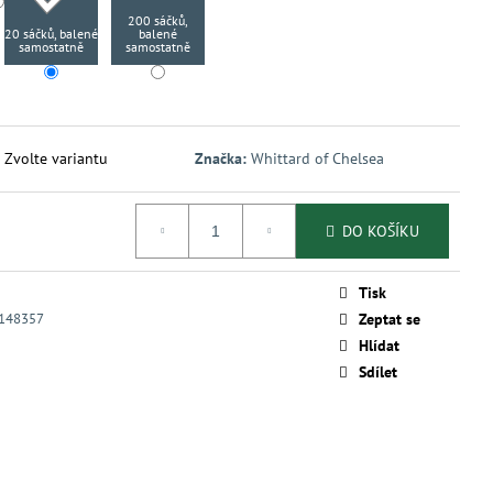
200 sáčků,
20 sáčků, balené
balené
samostatně
samostatně
Zvolte variantu
Značka:
Whittard of Chelsea
DO KOŠÍKU
Tisk
148357
Zeptat se
Hlídat
Sdílet