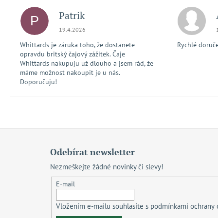
Patrik
P
Hodnocení obchodu je 5 z 5 hvězdiček.
19.4.2026
Whittards je záruka toho, že dostanete
Rychlé doručen
opravdu britský čajový zážitek. Čaje
Whittards nakupuju už dlouho a jsem rád, že
máme možnost nakoupit je u nás.
Doporučuju!
Z
á
Odebírat newsletter
p
Nezmeškejte žádné novinky či slevy!
a
t
E-mail
í
Vložením e-mailu souhlasíte s
podmínkami ochrany 