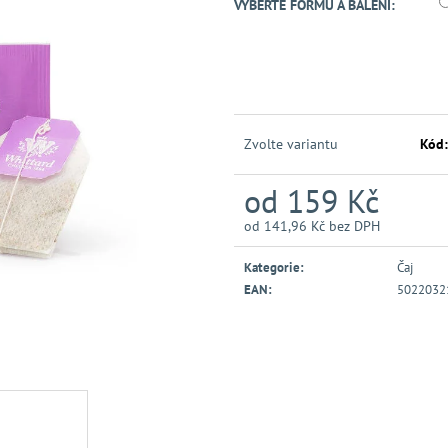
VYBERTE FORMU A BALENÍ:
Zvolte variantu
Kód:
od
159 Kč
od
141,96 Kč
bez DPH
Měrná
cena:
Kategorie
:
Čaj
EAN
:
5022032