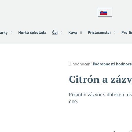
Co potřebujete najít?
árky
Horká čokoláda
Čaj
Káva
Příslušenství
Pro f
HLEDAT
Průměrné
1 hodnocení
Podrobnosti hodnoce
hodnocení
produktu
Citrón a zázv
Doporučujeme
je
4,0
z
Pikantní zázvor s dotekem os
5
dne.
hvězdiček.