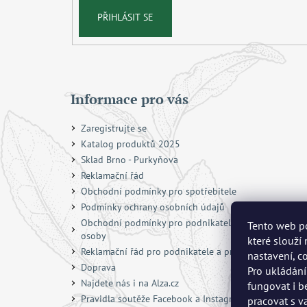
PŘIHLÁSIT SE
Informace pro vás
Zaregistrujte se
Katalog produktů 2025
Sklad Brno - Purkyňova
Reklamační řád
Obchodní podmínky pro spotřebitele
Podmínky ochrany osobních údajů
Obchodní podmínky pro podnikatele a právnické
Tento web po
osoby
které slouží
Reklamační řád pro podnikatele a právnické osoby
nastavení, c
Doprava
Pro ukládání
Najdete nás i na Alza.cz
fungovat i b
Pravidla soutěže Facebook a Instagram
pracovat s v