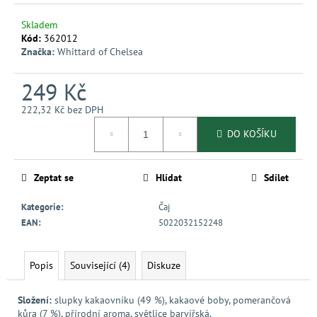
č
u
Skladem
j
Kód:
362012
e
Značka:
Whittard of Chelsea
m
e
249 Kč
222,32 Kč bez DPH
Měrná
DO KOŠÍKU
cena:
Zeptat se
Hlídat
Sdílet
Kategorie
:
Čaj
EAN
:
5022032152248
Popis
Související (4)
Diskuze
Složení:
slupky kakaovníku (49 %), kakaové boby, pomerančová
kůra (7 %), přírodní aroma, světlice barvířská.