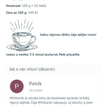
Hmotnost:
100 g = 50 šálků
Cena za 100 g:
249 kč
Jednu čajovou lžičku čaje zalijte vroucí
vodou a nechte 3-5 minut louhovat. Poté přeceďte.
Patrik
P
Hodnocení obchodu je 5 z 5 hvězdiček.
19.4.2026
Whittards je záruka toho, že dostanete opravdu britský
čajový zážitek. Čaje Whittards nakupuju už dlouho a jsem