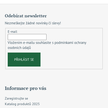
Z
á
Odebírat newsletter
p
Nezmeškejte žádné novinky či slevy!
a
t
E-mail
í
Vložením e-mailu souhlasíte s
podmínkami ochrany
osobních údajů
PŘIHLÁSIT SE
Informace pro vás
Zaregistrujte se
Katalog produktů 2025