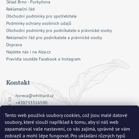
Sklad Brno - Purkyňova
Reklamační řád
Obchodní podmínky pro spotřebitele
Podmínky ochrany osobních údajů
Obchodní podmínky pro podnikatele a právnické osoby
Reklamační řád pro podnikatele a právnické osoby
Doprava
Najdete nás i na Alza.cz
Pravidla soutěže Facebook a Instagram
Kontakt
horeca
@
whittard.cz
+420733316590
Facebook Whittard of Chelsea
Tento web používá soubory cookies, což jsou malé datové
whittard_cz
soubory, které slouží například k tomu, aby si náš web
zapamatoval vaše nastavení, co vás zajímá, správně se vám
zobrazil a mohl lépe fungovat. Pro ukládání různých typů
Přijímáme online platby