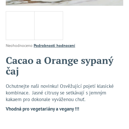
a
j
í
t
?
Průměrné
Neohodnoceno
Podrobnosti hodnocení
hodnocení
produktu
Cacao a Orange sypaný
je
HLEDAT
čaj
0,0
z
5
hvězdiček.
Ochutnejte naši novinku! Osvěžující pojetí klasické
D
kombinace. Jasné citrusy se setkávají s jemným
o
kakaem pro dokonale vyváženou chuť.
p
Vhodná pro vegetariány a vegany !!!
o
r
u