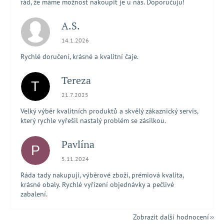
rád, že máme možnost nakoupit je u nás. Doporučuju!
A.S.
Hodnocení obchodu je 5 z 5 hvězdiček.
14.1.2026
Rychlé doručení, krásné a kvalitní čaje.
Tereza
T
Hodnocení obchodu je 5 z 5 hvězdiček.
21.7.2025
Velký výběr kvalitních produktů a skvělý zákaznický servis,
který rychle vyřešil nastalý problém se zásilkou.
Pavlína
P
Hodnocení obchodu je 5 z 5 hvězdiček.
5.11.2024
Ráda tady nakupuji, výběrové zboží, prémiová kvalita,
krásné obaly. Rychlé vyřízení objednávky a pečlivé
zabalení.
Zobrazit další hodnocení